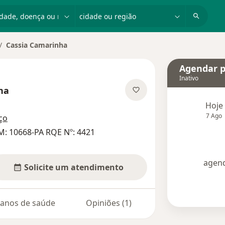
dade, doença ou nome
cidade ou região
Cassia Camarinha
dar de cidade
Agendar p
Inativo
ha
bre as especializações
Hoje
7 Ago
ço
M: 10668-PA RQE Nº: 4421
agend
Solicite um atendimento
lanos de saúde
Opiniões (1)