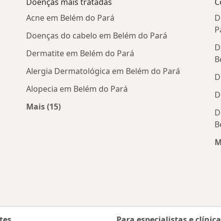
Doenças mais tratadas
C
Acne em Belém do Pará
D
P
Doenças do cabelo em Belém do Pará
D
Dermatite em Belém do Pará
B
Alergia Dermatológica em Belém do Pará
D
Alopecia em Belém do Pará
D
Mais (15)
D
próximos
Mais na categoria: Doenças mais tratadas
B
M
tes
Para especialistas e clínic