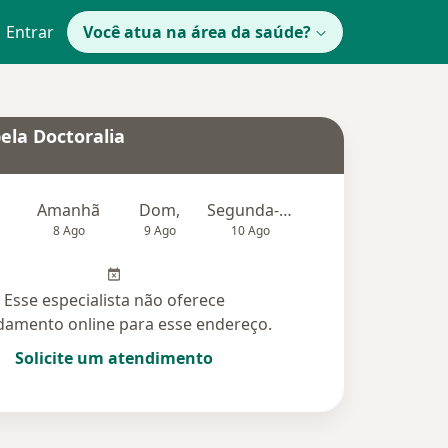
Entrar
Você atua na área da saúde?
ela Doctoralia
Amanhã
Dom,
Segunda-feira
Ter,
Qu
8 Ago
9 Ago
10 Ago
11 Ago
12 Ag
Esse especialista não oferece
amento online para esse endereço.
Solicite um atendimento