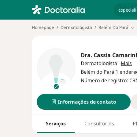
especiali
Homepage
Dermatologista
Belém Do Pará
Mu
Dra.
Cassia Camarin
so
Dermatologista
·
Mais
Belém do Pará
1 endere
Número de registro: CR
Informações de contato
Serviços
Consultórios
P