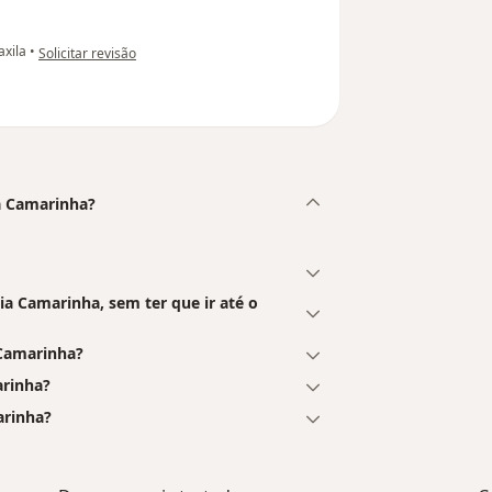
na opinião do utilizador Maria J.
axila
•
Solicitar revisão
ia Camarinha?
a Camarinha, sem ter que ir até o
Camarinha?
arinha?
arinha?