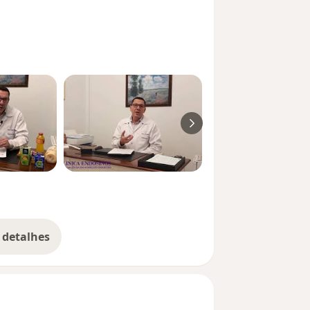
gia e treinamento específico na área de
 realizados em nosso serviço.
. Nossa meta é de protagonismo e
vir
 detalhes
bre a experiência