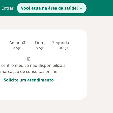
Entrar
Você atua na área da saúde?
Amanhã
Dom,
Segunda-feira
Ter,
Qua
8 Ago
9 Ago
10 Ago
11 Ago
12 Ag
 centro médico não disponibiliza a
marcação de consultas online
Solicite um atendimento