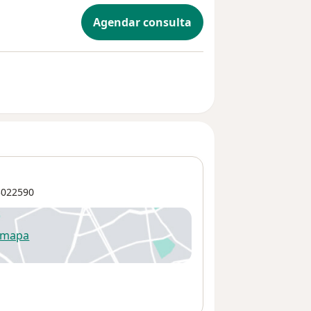
Agendar consulta
022590
 mapa
re num novo separador