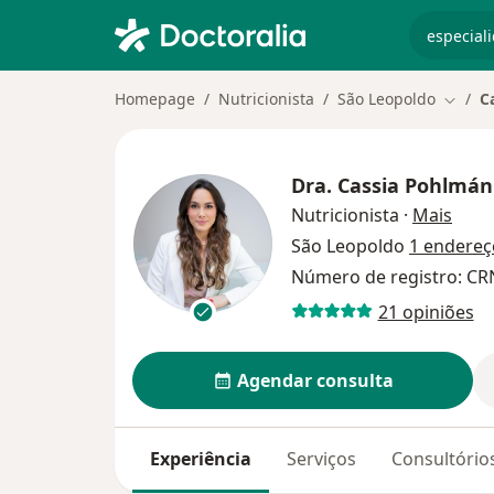
especiali
Homepage
Nutricionista
São Leopoldo
C
Mudar 
Dra.
Cassia Pohlmán
sobre
Nutricionista
·
Mais
São Leopoldo
1 endereç
Número de registro: CR
21 opiniões
Agendar consulta
Experiência
Serviços
Consultório