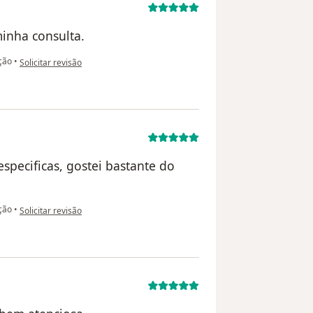
minha consulta.
na opinião do utilizador Eveline
ção
•
Solicitar revisão
pecificas, gostei bastante do
na opinião do utilizador Carla Matielo
ção
•
Solicitar revisão