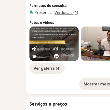
clínica geral, nefrologia, neurologia, cirur
Formatos de consulta
endoscopia.
Presencial
Ver locais (1)
Hoje contabilizamos mais de 16.000 exames
Fotos e vídeos
Nossa busca pela qualificação é constante
crescimento em qualidade para melhor ser
Ver galeria (4)
Mostrar mais
so
Serviços e preços