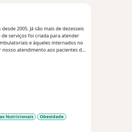
 desde 2005. Já são mais de dezesseis
 de serviços foi criada para atender
mbulatoriais e àqueles internados no
r nosso atendimento aos pacientes de
hor atender e dar aos pacientes
tífica. Inicialmente realizávamos
onoscopia.
is com formação qualificada em
gia geral e grande experiência em
êuticos.
as Nutricionais
Obesidade
riência em serviços de internação