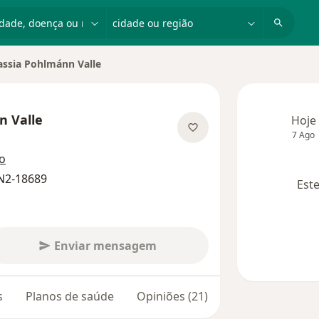
dade, doença ou nome
cidade ou região
assia Pohlmánn Valle
de cidade
n Valle
Hoje
7 Ago
 as especializações
o
N2-18689
Este
Enviar mensagem
s
Planos de saúde
Opiniões (21)