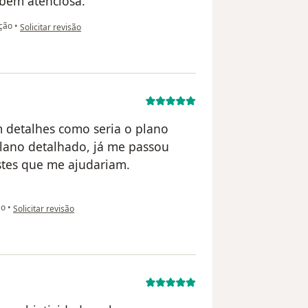
bem atenciosa.
na opinião do utilizador Rafael Maciel
ição
•
Solicitar revisão
em detalhes como seria o plano
lano detalhado, já me passou
ustes que me ajudariam.
na opinião do utilizador B.T.
ão
•
Solicitar revisão