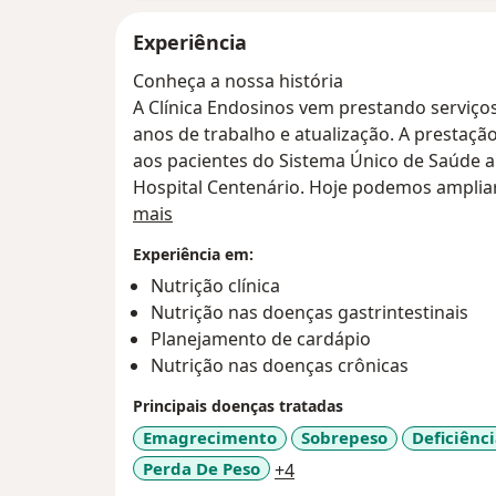
Experiência
Conheça a nossa história
A Clínica Endosinos vem prestando serviços
anos de trabalho e atualização. A prestação
aos pacientes do Sistema Único de Saúde a
Hospital Centenário. Hoje podemos amplia
Sobre mim
clínicas parceiras e particulares.
mais
Experiência em:
Nosso trabalho sempre foi pautado no mel
Nutrição clínica
exames de alta qualidade tecnológica e cien
Nutrição nas doenças gastrintestinais
exames de endoscopia digestiva alta e col
Planejamento de cardápio
Nutrição nas doenças crônicas
O corpo clínico é composto de profissiona
gastroenterologia, coloproctologia e cirur
Principais doenças tratadas
exames endoscópicos diagnósticos e terap
Emagrecimento
Sobrepeso
Deficiênci
a11y_sr_more_diseases
Perda De Peso
+4
A enfermagem conta com técnicas com expe