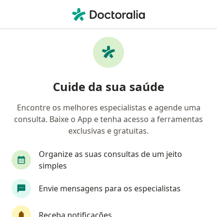
Men
Cirurgião Bariátrico • Curitiba, Paraná PR
Filtros
Convênio:
Unimed
Cirurgiões bariátricos Unimed em Curitiba
Cuide da sua saúde
Encontre os melhores especialistas e agende uma
consulta. Baixe o App e tenha acesso a ferramentas
exclusivas e gratuitas.
Organize as suas consultas de um jeito
simples
Dr. João Henrique Lima
Envie mensagens para os especialistas
Cirurgião bariátrico
31 opiniões
Receba notificações