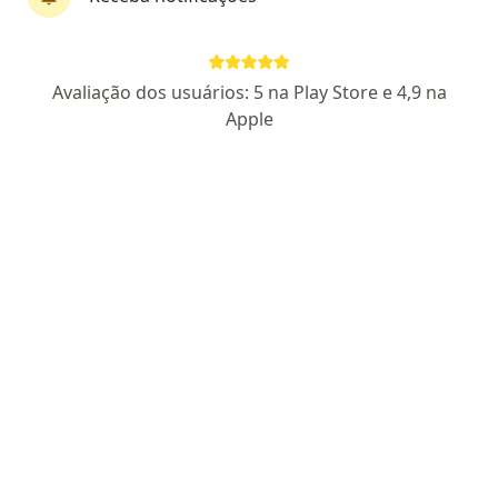
Dr. Luiz Henrique de Melo Nogueira
Avaliação dos usuários: 5 na Play Store e 4,9 na
·
Mais
Cirurgião buco-maxilo-facial
Apple
86 opiniões
CRO MG 52256
Avenida Cristóvão Colombo 519, Belo Horizonte
•
Mapa
Dr. Luiz Henrique
Aplicação da toxina botulínica
a partir de r$ 1.200
Esse especialista não oferece agendamento online para esse endereço.
Solicite um atendimento