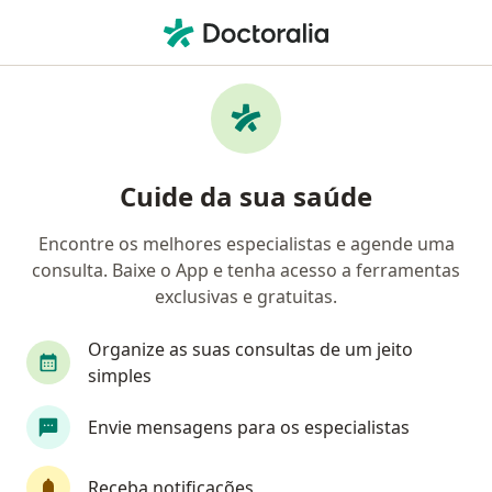
Men
Cirurgião Buco-Maxilo-Facial • Nova Lima, Minas Gerais MG
Filtros
Convênio
Mapa
Cirurgiões buco-maxilo-faciais em Nova
Cuide da sua saúde
Lima
Encontre os melhores especialistas e agende uma
consulta. Baixe o App e tenha acesso a ferramentas
Qual é o seu convênio?
exclusivas e gratuitas.
Cassi
Organize as suas consultas de um jeito
simples
Envie mensagens para os especialistas
Receba notificações