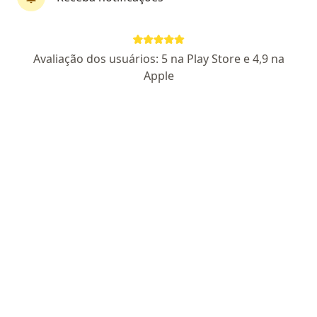
Dr. Diego Maia Martins
Avaliação dos usuários: 5 na Play Store e 4,9 na
Cirurgião cardiovascular
Apple
134 opiniões
CRM SP 203554
CRM CE 19382
RQE 126734
Foco e cuidado em doenças cardíacas.
Medicina UFC e Cirurgia Cardiovascular Hcor-SP
Eficácia no diagnóstico e tratamento.
Rua Martinho Rodrigues 129, Fortaleza
•
Mapa
Marv Clinic - Dr. Diego Maia Martins - Consulta em Cardiologia e Cirurgia Cardiovascular
Primeira consulta Cirurgia Cardiovascular
a partir de r$ 500
Esse especialista não oferece agendamento online para esse endereço.
Solicite um atendimento