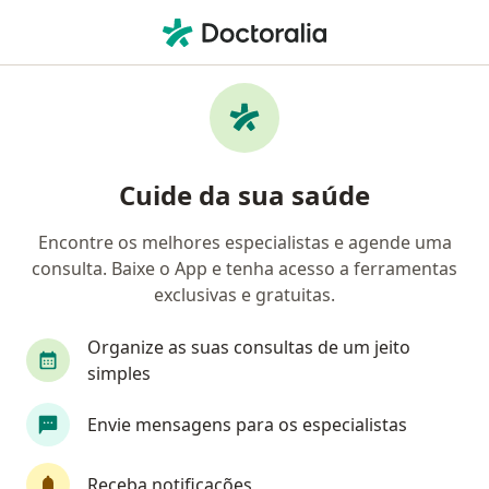
Men
Cirurgião Cardiovascular • Fatima, Fortaleza, Ceará CE
Filtros
• 1
Convênio
Mapa
Cirurgiões cardiovasculares em Fatima,
Cuide da sua saúde
Fortaleza
Encontre os melhores especialistas e agende uma
consulta. Baixe o App e tenha acesso a ferramentas
Qual é o seu convênio?
exclusivas e gratuitas.
Unimed
Bradesco Saúde
Sul América Saú
Organize as suas consultas de um jeito
simples
Envie mensagens para os especialistas
Receba notificações