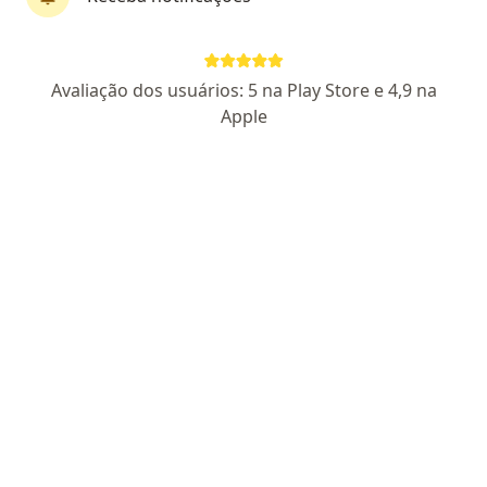
Dr. Valdester Cavalcante Pinto Junior
Avaliação dos usuários: 5 na Play Store e 4,9 na
Cirurgião cardiovascular, Cardiologista
Apple
18 opiniões
CRM 5637 CE - RQE 7614
R. Vicente Nogueira Braga, 160, Fortaleza
•
Mapa
Consultório particular
Esse especialista não oferece agendamento online para esse endereço.
Solicite um atendimento