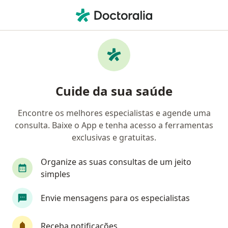
Men
Cirurgião Cardiovascular • São João Do Tauape, Fortaleza, Ceará CE
Filtros
• 1
Convênio
Mapa
Cirurgiões cardiovasculares em São João Do
Cuide da sua saúde
Tauape, Fortaleza
Encontre os melhores especialistas e agende uma
consulta. Baixe o App e tenha acesso a ferramentas
Qual é o seu convênio?
exclusivas e gratuitas.
Unimed
Organize as suas consultas de um jeito
simples
Envie mensagens para os especialistas
Receba notificações