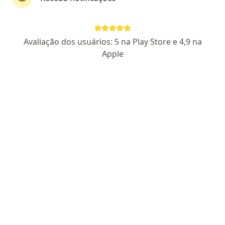
CRM SC 21350
- RQE (SC) Nº: 20986
Endereço 1
Endereço 2
Avaliação dos usuários: 5 na Play Store e 4,9 na
Apple
Avenida Prefeito Osmar Cunha, 183, Bloco A, 11º andar, sala 1110 - Centro, Florianópolis
•
Mapa
Clinifemina - Clínica Médica
Aceita Bradesco Saúde
Consulta cirurgia de cabeça e pescoço
Esse especialista não oferece agendamento online para esse endereço.
Solicite um atendimento