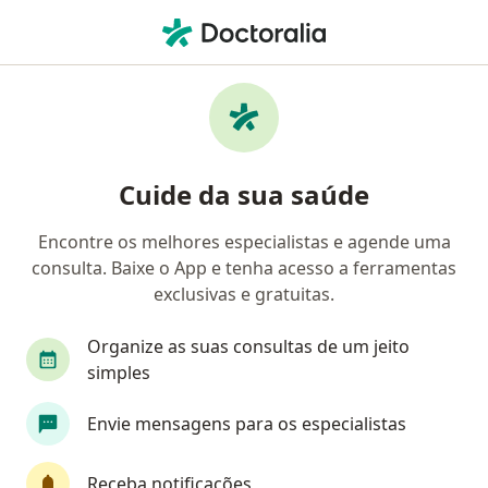
Men
Cirurgião De Cabeça E Pescoço • Florianópolis, Santa Catarina SC
Filtros
Convênio:
Bradesco Saúde
Cirurgiões de cabeça e pescoço Bradesco
Cuide da sua saúde
Saúde em Florianópolis
Encontre os melhores especialistas e agende uma
consulta. Baixe o App e tenha acesso a ferramentas
exclusivas e gratuitas.
Organize as suas consultas de um jeito
simples
Dr. Diego D'Avila
Envie mensagens para os especialistas
Cirurgião de cabeça e pescoço
204 opiniões
Receba notificações