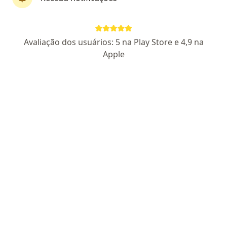
Pagamento online
Avaliação dos usuários: 5 na Play Store e 4,9 na
Dr. Michel Fernandes
Apple
·
Mais
Cirurgião do aparelho digestivo, Cirurgião geral
471 opiniões
CRM SP 220790
RQE DE CIRURGIA DO APARELHO DIGESTIVO
(109003)
RQE DE CIRURGIA GERAL (109002)
Cirurgião bariátrico com alma e presença.
Aqui você é visto, ouvido e cuidado.
do pré ao pós, com verdade, técnica e
acolhimento.
Endereço
Teleconsulta
Avenida Marechal Floriano Peixoto 2009, Curitiba
•
Mapa
Consultório Particular Online, sem local físico.