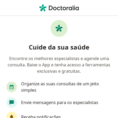
Men
Cirurgião Do Aparelho Digestivo • São José Dos Pinhais, Paraná PR
Filtros
Convênio
Mapa
Cirurgiões do aparelho digestivo em São
Cuide da sua saúde
José Dos Pinhais
Encontre os melhores especialistas e agende uma
consulta. Baixe o App e tenha acesso a ferramentas
Qual é o seu convênio?
exclusivas e gratuitas.
Unimed
EMBRATEL
Itaipu
Organize as suas consultas de um jeito
simples
Envie mensagens para os especialistas
Receba notificações