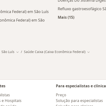
Doenças Do Sistema Digest
Refluxo gastroesofágico Sã
ômica Federal) em São Luís
Mais (15)
conômica Federal) em São
Mais na categoria: D
tas da Saúde Caixa (Caixa Econômica Federal)
São Luís
Saúde Caixa (Caixa Econômica Federal)
ar de cidade
Mudar de cidade
Mudar de c
tes
Para especialistas e clínic
listas
Preço
s e Hospitais
Solução para especialistas