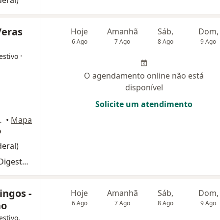
eral)
Veras
Hoje
Amanhã
Sáb,
Dom,
6 Ago
7 Ago
8 Ago
9 Ago
·
estivo
O agendamento online não está
disponível
Solicite um atendimento
540, São Luís
•
Mapa
o
eral)
Primeira consulta Cirurgia do Aparelho Digestivo
ingos -
Hoje
Amanhã
Sáb,
Dom,
ão
6 Ago
7 Ago
8 Ago
9 Ago
estivo,