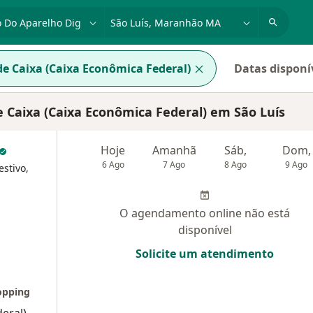
dade, doença ou nome
cidade ou região
e Caixa (Caixa Econômica Federal)
Datas disponí
e Caixa (Caixa Econômica Federal) em São Luís
Hoje
Amanhã
Sáb,
Dom,
6 Ago
7 Ago
8 Ago
9 Ago
estivo,
O agendamento online não está
disponível
Solicite um atendimento
opping