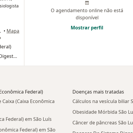
siologista
O agendamento online não está
disponível
Mostrar perfil
540, São Luís
•
Mapa
o
eral)
Primeira consulta Cirurgia do Aparelho Digestivo
 Econômica Federal)
Doenças mais tratadas
 Caixa (Caixa Econômica
Cálculos na vesícula biliar 
Obesidade Mórbida São Lu
a Federal) em São Luís
Câncer de pâncreas São Lu
conômica Federal) em São