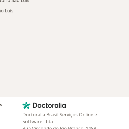
ório São Luís
o Luís
oenças mais tratadas
idade
Contato
Doctoralia - Homepage
as
Doctoralia Brasil Serviços Online e
Software Ltda
Rua Visconde do Rio Branco, 1488 -