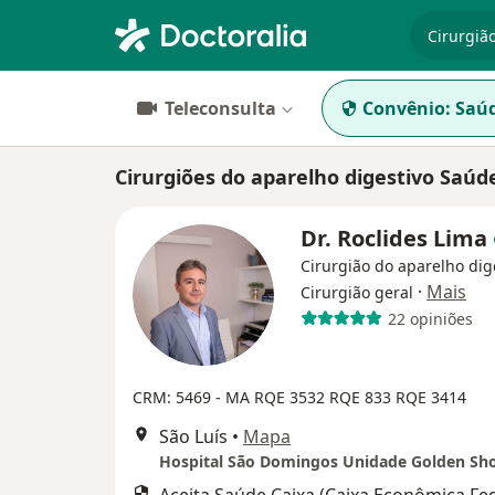
especiali
Teleconsulta
Convênio:
Saúd
Cirurgiões do aparelho digestivo Saúd
Dr. Roclides Lima
Cirurgião do aparelho dig
·
Mais
Cirurgião geral
22 opiniões
CRM: 5469 - MA
RQE 3532
RQE 833
RQE 3414
São Luís
•
Mapa
Hospital São Domingos Unidade Golden Sh