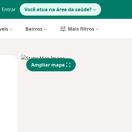
Entrar
Você atua na área da saúde?
veis
Bairros
Mais filtros
Segunda-feira
Ter,
Qua
Ampliar mapa
10 Ago
11 Ago
12 Ago