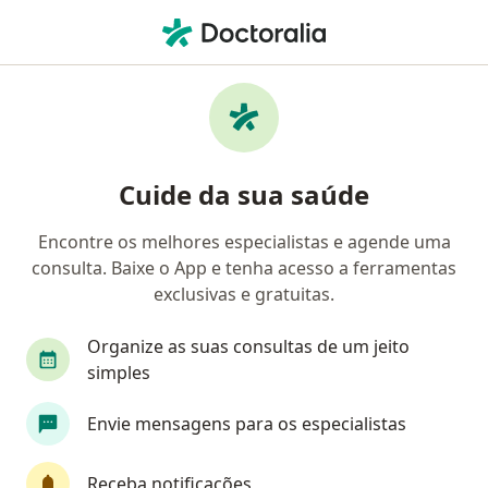
Men
Cirurgião Geral • Brasília, Distrito Federal DF
Filtros
Convênio:
Assim Saúde
Cirurgiões gerais Assim Saúde em Brasília
Cuide da sua saúde
Encontre os melhores especialistas e agende uma
consulta. Baixe o App e tenha acesso a ferramentas
exclusivas e gratuitas.
Organize as suas consultas de um jeito
simples
Dr. Gilvan Furtado de Queiroz II
Envie mensagens para os especialistas
·
Mais
Cirurgião geral, Urologista
41 opiniões
Receba notificações