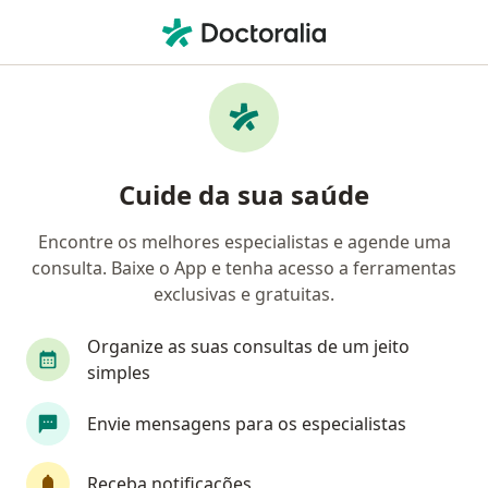
Men
Cirurgião Geral • Curitiba, Paraná PR
Filtros
Convênio:
Eletros-Saúde
Cirurgiões gerais Eletros-Saúde em Curitiba
Cuide da sua saúde
Encontre os melhores especialistas e agende uma
consulta. Baixe o App e tenha acesso a ferramentas
exclusivas e gratuitas.
Organize as suas consultas de um jeito
simples
Hospital INC - Instituto de Neurologia de
Envie mensagens para os especialistas
Curitiba
·
Mais
Cirurgião geral, Patologista clínico, Cardiologista
333 opiniões
Receba notificações