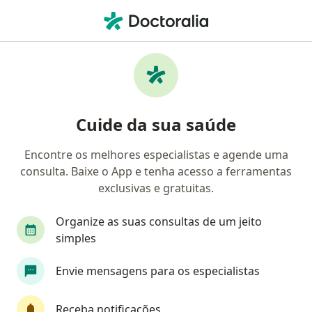
Men
Hemorróidas • Curitiba, Paraná PR
Filtros
• 1
Convênio
Mapa
Profissionais com experiência Hemorróidas,
Cuide da sua saúde
Curitiba
Encontre os melhores especialistas e agende uma
consulta. Baixe o App e tenha acesso a ferramentas
Qual especialização você está procurando?
exclusivas e gratuitas.
Cirurgião geral
Coloproctologista
Cirurgi
Organize as suas consultas de um jeito
simples
Envie mensagens para os especialistas
Receba notificações