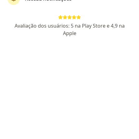
Cirurgião geral, Ortopedista - traumatologista
2 opiniões
CRM 78226 SP
Avaliação dos usuários: 5 na Play Store e 4,9 na
Apple
Avenida dos Coqueiros, 300, Franco Da Rocha
•
Mapa
Hospital de Clinicas de Franco Da Rocha
Esse especialista não oferece agendamento online para esse endereço.
Solicite um atendimento
Carlos Eduardo Scomparin