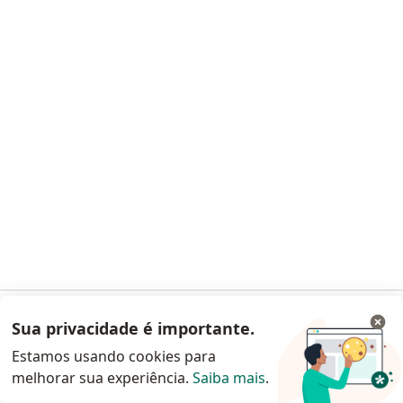
Hospital Estadual Prof Carlos Da Silva
Lacaz
·
Mais
Cirurgião geral, Patologista clínico, Anestesiologista
26 opiniões
Rodovia Manoel Silverio Pinto, 125 / Km 332, Francisco Morato
•
Mapa
Hospital Estadual Prof Carlos Da Silva Lacaz
Nenhum profissional neste centro médico tem consultas disponíveis
Mostrar perfil
Sua privacidade é importante.
Acessar App
Estamos usando cookies para
melhorar sua experiência.
Saiba mais
.
Continuar pelo site da Doctoralia