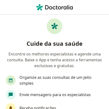
Men
Cirurgião Geral • Francisco Morato, São Paulo SP
Filtros
Convênio
Mapa
Cirurgiões gerais em Francisco Morato
Cuide da sua saúde
Encontre os melhores especialistas e agende uma
Qual é o seu convênio?
consulta. Baixe o App e tenha acesso a ferramentas
exclusivas e gratuitas.
Organize as suas consultas de um jeito
simples
Envie mensagens para os especialistas
Adriano Marchetto
Receba notificações