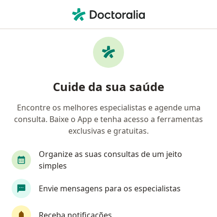
Men
Cirurgião Geral • Goiânia, Goiás GO
Filtros
Convênio:
ASSEFAZ (Ministéri
Cirurgiões gerais ASSEFAZ (Ministério da
Cuide da sua saúde
Fazenda) em Goiânia
Encontre os melhores especialistas e agende uma
consulta. Baixe o App e tenha acesso a ferramentas
exclusivas e gratuitas.
Organize as suas consultas de um jeito
simples
Dra. Jordana Botelho de Carvalho Vilela
Envie mensagens para os especialistas
·
Mais
Cirurgião geral, Cirurgião oncológico
19 opiniões
Receba notificações