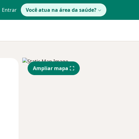
Entrar
Você atua na área da saúde?
Qua
Qui,
Sex,
Ampliar mapa
12 Ago
13 Ago
14 Ago