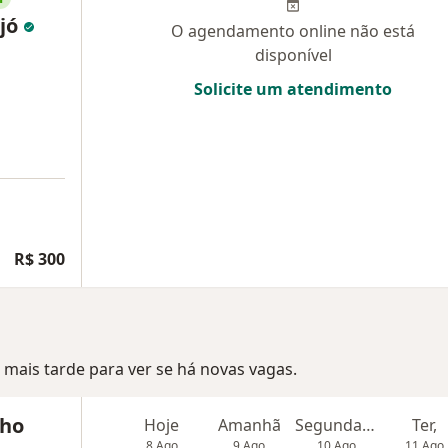
ijó
O agendamento online não está
disponível
Solicite um atendimento
R$ 300
mais tarde para ver se há novas vagas.
lho
Hoje
Amanhã
Segunda-feira
Ter,
8 Ago
9 Ago
10 Ago
11 Ago