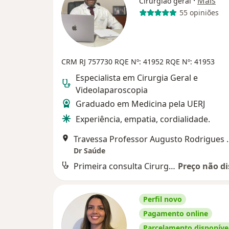
·
Mais
Cirurgião geral
55 opiniões
CRM RJ 757730
RQE Nº: 41952
RQE Nº: 41953
Especialista em Cirurgia Geral e
Videolaparoscopia
Graduado em Medicina pela UERJ
Experiência, empatia, cordialidade.
Travessa Professor A
Dr Saúde
Primeira consulta Cirurgia Geral
Preço não di
Perfil novo
Pagamento online
Parcelamento disponíve