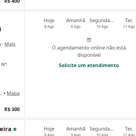
R$ 400
Hoje
Amanhã
Segunda-feira
Ter,
8 Ago
9 Ago
10 Ago
11 Ago
i
·
Mais
a
O agendamento online não está
disponível
 Nº:
Solicite um atendimento
tana, Barra Do Piraí
•
Mapa
R$ 300
reira
Hoje
Amanhã
Segunda-feira
Ter,
8 Ago
9 Ago
10 Ago
11 Ago