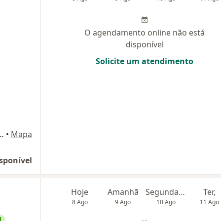
O agendamento online não está
disponível
Solicite um atendimento
ugusto Rodrigues 115, Nova Iguaçu
•
Mapa
sponível
Hoje
Amanhã
Segunda-feira
Ter,
8 Ago
9 Ago
10 Ago
11 Ago
l