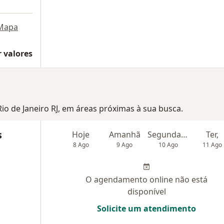
Mapa
 valores
Rio de Janeiro RJ, em áreas próximas à sua busca.
s
Hoje
Amanhã
Segunda-feira
Ter,
8 Ago
9 Ago
10 Ago
11 Ago
O agendamento online não está
disponível
Solicite um atendimento