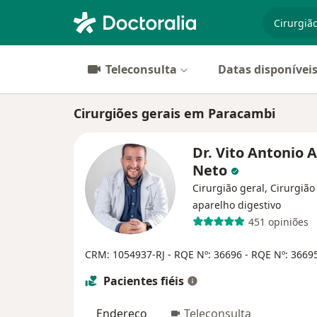
especiali
Teleconsulta
Datas disponívei
Cirurgiões gerais em Paracambi
Dr. Vito Antonio A
Neto
Cirurgião geral, Cirurgião
aparelho digestivo
451 opiniões
CRM: 1054937-RJ
- RQE Nº: 36696
- RQE Nº: 3669
Pacientes fiéis
Endereço
Teleconsulta