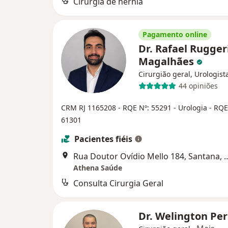
Cirurgia de hernia
Pagamento online
Dr. Rafael Rugger
Magalhães
Cirurgião geral, Urologist
44 opiniões
CRM RJ 1165208
- RQE Nº: 55291 - Urologia
- RQE
61301
Pacientes fiéis
Rua Doutor Ovídio Mello 184, San
Athena Saúde
Consulta Cirurgia Geral
Dr. Welington Pe