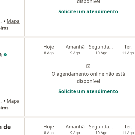
disponível
Solicite um atendimento
/ Eng Pedreira, Japeri
•
Mapa
iros
Hoje
Amanhã
Segunda-feira
Ter,
a
8 Ago
9 Ago
10 Ago
11 Ago
O agendamento online não está
disponível
Solicite um atendimento
/ Eng Pedreira, Japeri
•
Mapa
iros
a de
Hoje
Amanhã
Segunda-feira
Ter,
8 Ago
9 Ago
10 Ago
11 Ago