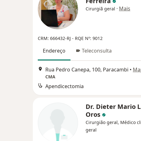
Ferreira
·
Mais
Cirurgiã geral
CRM: 666432-RJ - RQE Nº: 9012
Endereço
Teleconsulta
Rua Pedro Canepa, 100, Paracambi
•
Ma
CMA
Apendicectomia
Dr. Dieter Mario 
Oros
Cirurgião geral, Médico cl
geral