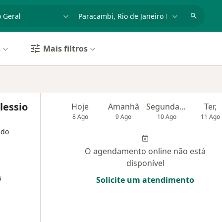
dade, doença ou nome
cidade ou região
s
Mais filtros
lessio
Hoje
Amanhã
Segunda-feira
Ter,
8 Ago
9 Ago
10 Ago
11 Ago
 do
O agendamento online não está
disponível
5
Solicite um atendimento