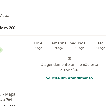
Mapa
de r$ 200
Hoje
Amanhã
Segunda-feira
Ter,
8 Ago
9 Ago
10 Ago
11 Ago
l
O agendamento online não está
disponível
Solicite um atendimento
9, sala 704, Nova Iguaçu
•
Mapa
sala 704