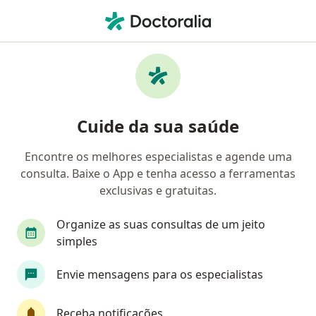
Men
Cirurgião Geral • Japeri, Rio de Janeiro RJ
Filtros
Convênio
Mapa
Cirurgiões gerais em Japeri
Cuide da sua saúde
Encontre os melhores especialistas e agende uma
Qual é o seu convênio?
consulta. Baixe o App e tenha acesso a ferramentas
exclusivas e gratuitas.
Organize as suas consultas de um jeito
simples
Envie mensagens para os especialistas
Receba notificações
Pagamento online
Parcelamento disponível