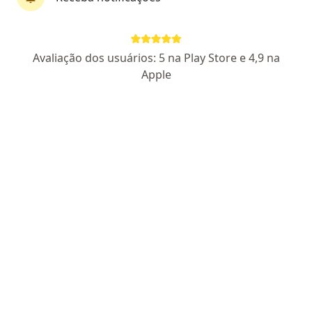
Dr. Elias Feld
·
Mais
Cirurgião geral
202 opiniões
Avaliação dos usuários: 5 na Play Store e 4,9 na
CRM RJ 034221
RQE 1907
Apple
Pacientes fiéis
Rua Bernardino de Melo, 1399, sala 704, Nova Iguaçu
•
Mapa
Consultório Rua Bernardino de Melo, 1399, sala 704
Cirurgia de hernia
R$ 400
Esse especialista não oferece agendamento online para esse endereço.
Solicite um atendimento