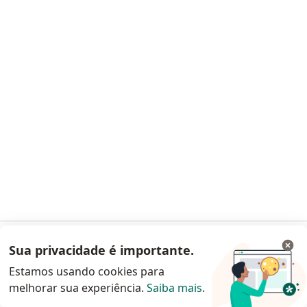
Lilian de Menezes Goncalves
Cirurgião geral
CRM 7767 MT - RQE 4309 - RQE 4935
CRM 837300 RJ - RQE
21122
Avenida Henrique Duque Estrada Mayer, 953, Nova Iguaçu
•
Mapa
Hospital Geral de Nova Iguaçu (HGNI)
Esse especialista não oferece agendamento online para esse endereço.
Solicite um atendimento
Sua privacidade é importante.
Acessar App
Estamos usando cookies para
melhorar sua experiência.
Saiba mais
.
Continuar pelo site da Doctoralia