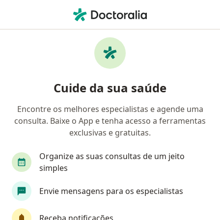
Men
Cirurgião Geral • Rio Branco, Acre AC
Filtros
Convênio
Mapa
Cirurgiões gerais em Rio Branco
Cuide da sua saúde
Encontre os melhores especialistas e agende uma
Qual é o seu convênio?
consulta. Baixe o App e tenha acesso a ferramentas
Unimed
Associação Policial de Assistência à 
exclusivas e gratuitas.
Organize as suas consultas de um jeito
simples
Envie mensagens para os especialistas
Receba notificações