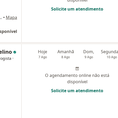
disponível
Solicite um atendimento
1087 - Cj. 1054 - Vila Clementino, São Paulo
•
Mapa
sponível
elino
Hoje
Amanhã
Dom,
7 Ago
8 Ago
9 Ago
10 Ago
·
logista
O agendamento online não está
disponível
Solicite um atendimento