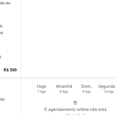
ião do
o.
mo
a
R$ 500
Hoje
Amanhã
Dom,
7 Ago
8 Ago
9 Ago
10 Ago
 do
O agendamento online não está