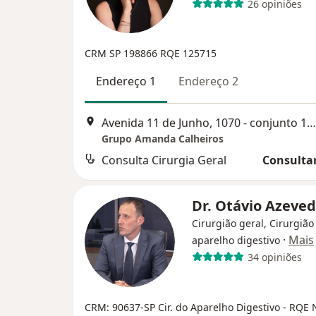
26 opiniões
CRM SP 198866
RQE 125715
Endereço 1
Endereço 2
Avenida 11 de Junho, 1070 - conjunto 1203, São Paulo
Grupo Amanda Calheiros
Consulta Cirurgia Geral
Consultar
Dr. Otávio Azeve
Cirurgião geral, Cirurgião
·
Mais
aparelho digestivo
34 opiniões
CRM: 90637-SP
Cir. do Aparelho Digestivo - RQE 