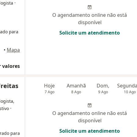
·
logista
O agendamento online não está
disponível
ado para
Solicite um atendimento
•
Mapa
 valores
Freitas
Hoje
Amanhã
Dom,
7 Ago
8 Ago
9 Ago
10 Ago
logista,
·
stivo
O agendamento online não está
disponível
Solicite um atendimento
rado para