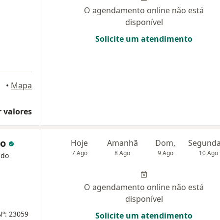
O agendamento online não está
disponível
Solicite um atendimento
•
Mapa
 valores
do
Hoje
Amanhã
Dom,
7 Ago
8 Ago
9 Ago
10 Ago
 do
O agendamento online não está
disponível
Nº: 23059
Solicite um atendimento