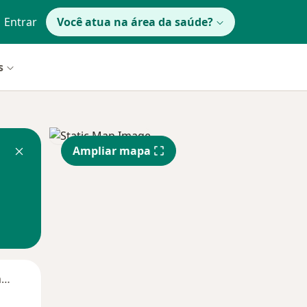
Entrar
Você atua na área da saúde?
s
Ampliar mapa
Segunda-feira
Ter,
Qua
Qui,
11 Ago
12 Ago
13 Ago