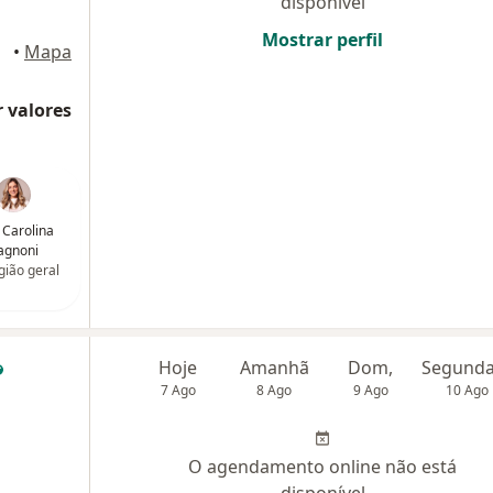
disponível
Mostrar perfil
•
Mapa
 valores
 Carolina
agnoni
gião geral
Hoje
Amanhã
Dom,
7 Ago
8 Ago
9 Ago
10 Ago
O agendamento online não está