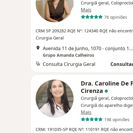
Cirurgiã geral, Coloprocto
Mais
76 opiniões
CRM SP 209282
RQE Nº: 124340
RQE não encontr
Cirurgia Geral
Avenida 11 de Junho, 1070 - conjunto 1203, São Paulo
Grupo Amanda Calheiros
Consulta Cirurgia Geral
Consultar
Dra. Caroline De 
Cirenza
Cirurgiã geral, Coloprocto
Cirurgiã do aparelho dige
Mais
198 opiniões
CRM: 191035-SP
RQE Nº: 110191
RQE não encont