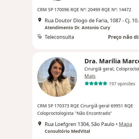
CRM SP 170096
RQE Nº: 20499
RQE Nº: 14472
Rua Doutor Diogo de Faria, 
Atendimento Dr. Antonio Cury
Teleconsulta
Preço não di
Dra. Marília Marc
Cirurgiã geral, Coloprocto
Mais
197 opiniões
CRM SP 170373
RQE Cirurgiã geral 69951
RQE
Coloproctologista "Não Encontrado"
Rua Loefgren 1304, São Paulo
•
Mapa
Consultório MedVital