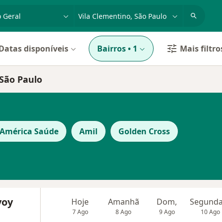
dade, doença ou nome
cidade ou região
Datas disponíveis
Bairros
•
1
Mais filtro
 São Paulo
 América Saúde
Amil
Golden Cross
voy
Hoje
Amanhã
Dom,
7 Ago
8 Ago
9 Ago
10 Ago