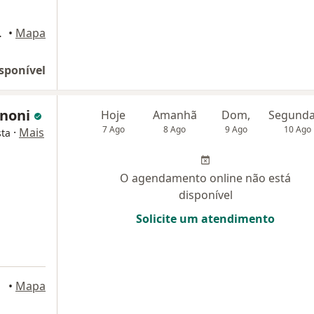
 São Paulo
•
Mapa
sponível
gnoni
Hoje
Amanhã
Dom,
7 Ago
8 Ago
9 Ago
10 Ago
·
Mais
sta
O agendamento online não está
disponível
Solicite um atendimento
•
Mapa