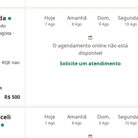
ida
Hoje
Amanhã
Dom,
7 Ago
8 Ago
9 Ago
10 Ago
 do
·
ogista
O agendamento online não está
disponível
- RQE nao
Solicite um atendimento
a
R$ 500
celi
Hoje
Amanhã
Dom,
o
7 Ago
8 Ago
9 Ago
10 Ago