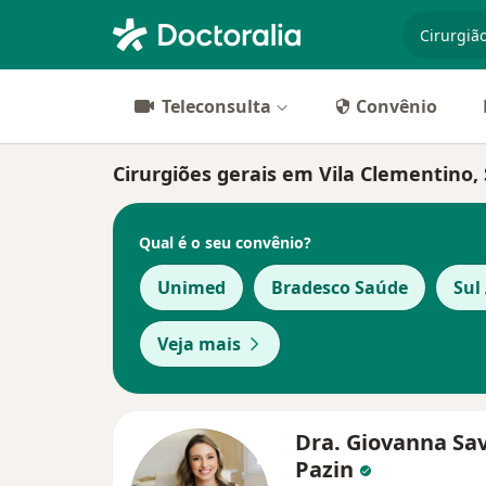
especiali
Teleconsulta
Convênio
Cirurgiões gerais em Vila Clementino,
Qual é o seu convênio?
Unimed
Bradesco Saúde
Sul
Veja mais
Dra. Giovanna Sa
Pazin