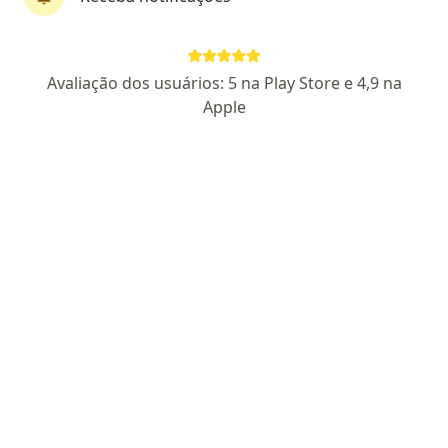
CRM: 4538-MS - RQE Nº: 3642 - RQE Nº: 3647
Rua Dr Zerbini, 505, Campo Grande
•
Mapa
Avaliação dos usuários: 5 na Play Store e 4,9 na
Consultório particular ITC - Instituto de Tratamento do Câncer
Apple
Aceita Unimed
Primeira consulta cancerologia
Esse especialista não oferece agendamento online para esse endereço.
Solicite um atendimento