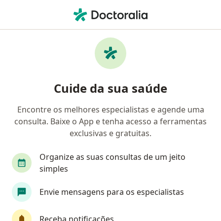
Men
Cirurgião Oncológico • Campo Grande, Mato Grosso do Sul MS
Filtros
Convênio:
Unimed
Cirurgiões oncológicos Unimed em Campo
Cuide da sua saúde
Grande
Encontre os melhores especialistas e agende uma
consulta. Baixe o App e tenha acesso a ferramentas
exclusivas e gratuitas.
Organize as suas consultas de um jeito
simples
Dr. Eric Higa
Envie mensagens para os especialistas
Cirurgião oncológico, Oncologista
242 opiniões
Receba notificações