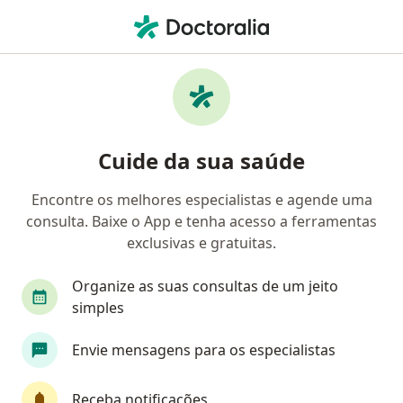
Men
Cirurgião Plástico • Belo Horizonte, Minas Gerais MG
Filtros
Convênio:
Bradesco Saúde
Cirurgiões plásticos Bradesco Saúde em
Cuide da sua saúde
Belo Horizonte
Encontre os melhores especialistas e agende uma
consulta. Baixe o App e tenha acesso a ferramentas
exclusivas e gratuitas.
Organize as suas consultas de um jeito
simples
Envie mensagens para os especialistas
First Class
Dra. Rakel Gontijo de Souza
·
Mais
Cirurgiã plástica
Receba notificações