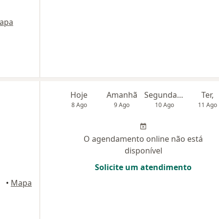
apa
Hoje
Amanhã
Segunda-feira
Ter,
8 Ago
9 Ago
10 Ago
11 Ago
O agendamento online não está
disponível
Solicite um atendimento
•
Mapa