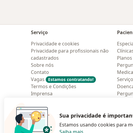
Serviço
Pacien
Privacidade e cookies
Especia
Privacidade para profissionais não
Clínica
cadastrados
Planos
Sobre nós
Pergun
Contato
Medic
Vagas
Serviç
Estamos contratando!
Termos e Condições
Doenc
Imprensa
Pergun
Lei da Igualdade Salarial
Aplica
Blog p
Sua privacidade é importan
Estamos usando cookies para me
Saiba mais
.