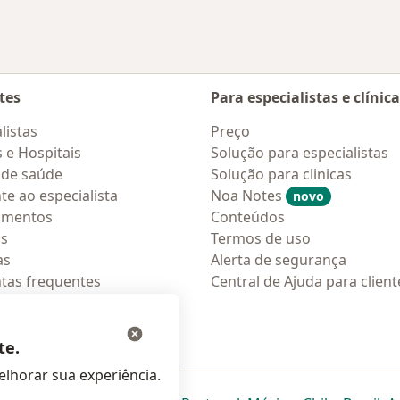
tes
Para especialistas e clínic
listas
Preço
s e Hospitais
Solução para especialistas
 de saúde
Solução para clinicas
te ao especialista
Noa Notes
novo
amentos
Conteúdos
os
Termos de uso
as
Alerta de segurança
tas frequentes
Central de Ajuda para client
ções móveis
ara pacientes
te.
lhorar sua experiência.