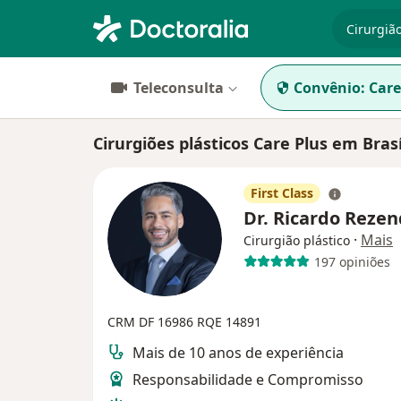
especiali
Teleconsulta
Convênio:
Care
Cirurgiões plásticos Care Plus em Brasí
First Class
Dr. Ricardo Reze
·
Mais
Cirurgião plástico
197 opiniões
CRM DF 16986
RQE 14891
Mais de 10 anos de experiência
Responsabilidade e Compromisso