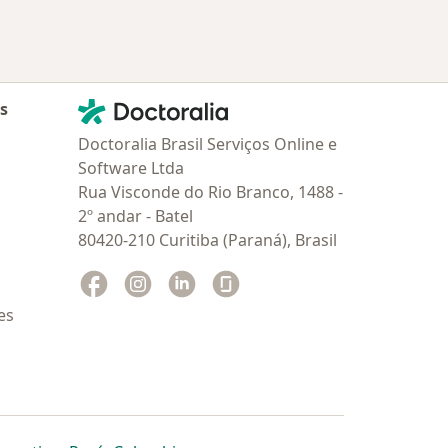
Contato
Doctoralia - Homepage
as
Doctoralia Brasil Serviços Online e
Software Ltda
Rua Visconde do Rio Branco, 1488 -
2º andar - Batel
80420-210 Curitiba (Paraná), Brasil
Facebook
abre num novo separador
Instagram
abre num novo separador
Linkedin
abre num novo separador
Glassdoor
abre num novo separador
es