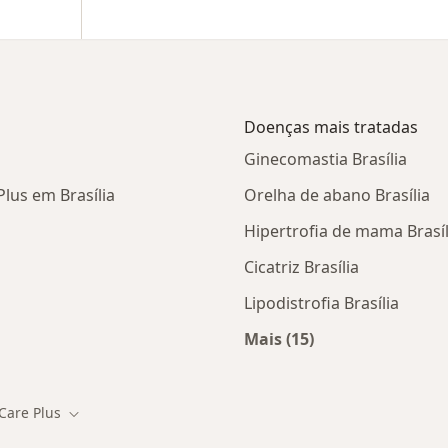
Doenças mais tratadas
Ginecomastia Brasília
lus em Brasília
Orelha de abano Brasília
Hipertrofia de mama Brasíl
Cicatriz Brasília
Lipodistrofia Brasília
Mais (15)
tas da Care Plus
Mais na categoria: D
Care Plus
r de cidade
Mudar de cidade