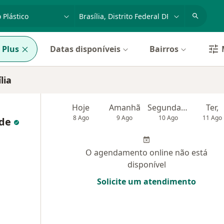
dade, doença ou nome
cidade ou região
 Plus
Datas disponíveis
Bairros
lia
Hoje
Amanhã
Segunda-feira
Ter,
8 Ago
9 Ago
10 Ago
11 Ago
nde
O agendamento online não está
disponível
Solicite um atendimento