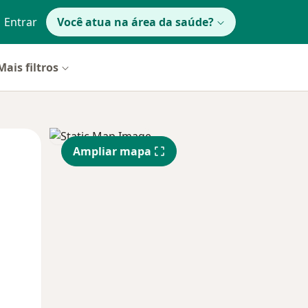
Entrar
Você atua na área da saúde?
Mais filtros
Qua
Qui,
Sex,
Ampliar mapa
12 Ago
13 Ago
14 Ago