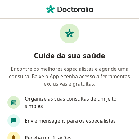
Men
Cirurgião Plástico • Fortaleza, Ceará CE
Filtros
Convênio:
LIFE EMPRESARIAL
Cirurgiões plásticos LIFE EMPRESARIAL
Cuide da sua saúde
SAÚDE em Fortaleza
Encontre os melhores especialistas e agende uma
consulta. Baixe o App e tenha acesso a ferramentas
exclusivas e gratuitas.
Organize as suas consultas de um jeito
simples
Dr. Andrei Levine P. Aguiar
Envie mensagens para os especialistas
·
Mais
Cirurgião plástico
Receba notificações
CRM-CE 9742 RQE 6994