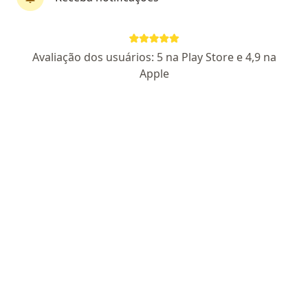
Rua Domingos Rubbo, 20, Porto Alegre
•
Mapa
Hospital Femina SA
Avaliação dos usuários: 5 na Play Store e 4,9 na
Esse especialista não oferece agendamento online para esse endereço.
Apple
Solicite um atendimento
Paulo Sergio Goncalves da Silva
Cirurgião plástico, Cirurgião geral, Cirurgião pediátrico
CRM 7242 RS
RQE 17982