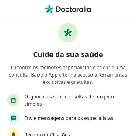
Men
Cirurgião Plástico • Cristo Redentor, Porto Alegre, Rio Grande do Sul RS
Filtros
• 1
Mapa
Cirurgiões plásticos em Cristo Redentor,
Cuide da sua saúde
Porto Alegre
Encontre os melhores especialistas e agende uma
consulta. Baixe o App e tenha acesso a ferramentas
exclusivas e gratuitas.
Organize as suas consultas de um jeito
simples
Dr. Ricardo Oliva Willhelm
Envie mensagens para os especialistas
Cirurgião plástico, Cirurgião geral
Receba notificações
CRM: 8818 - RS