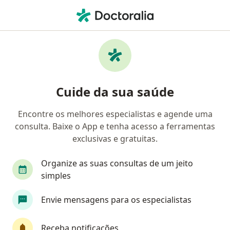
Men
Cirurgião Plástico • Recife, Pernambuco PE
Filtros
Convênio:
Outro (Reembolso
Cirurgiões plásticos Outro (Reembolso) em
Cuide da sua saúde
Recife
Encontre os melhores especialistas e agende uma
consulta. Baixe o App e tenha acesso a ferramentas
exclusivas e gratuitas.
Organize as suas consultas de um jeito
simples
Dr. Moisés Wolfenson
Envie mensagens para os especialistas
Cirurgião plástico
113 opiniões
Receba notificações