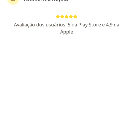
CRM PE 2935
RQE Nº: 1993
CRM RR 351
Pacientes fiéis
Avaliação dos usuários: 5 na Play Store e 4,9 na
Rua Barão de Souza Leão, 425, Recife
•
Mapa
Apple
Clínica de Cirurgia plástica Dr. Moisés Wolfenson
Aceita Outro (Reembolso)
Consulta Cirurgia Plástica
Esse especialista não oferece agendamento online para esse endereço.
Solicite um atendimento