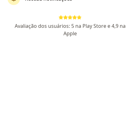
Dr. Danilo Caribé
·
Mais
Cirurgião torácico
Avaliação dos usuários: 5 na Play Store e 4,9 na
12 opiniões
Apple
CRM SP 205537
- RQE 112150
Endereço 1
Endereço 2
Teleconsulta
Avenida Tiradentes 1803, Guarulhos
•
Mapa
Hospital São Luiz Guarulhos
Primeira consulta Cirurgia Torácica
R$ 350
Esse especialista não oferece agendamento online para esse endereço.
Solicite um atendimento