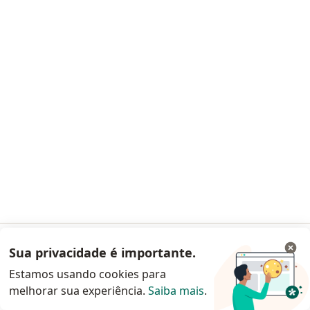
Dra. Maria Dulcina Lopes Espindola
Cirurgião torácico
CRM 1600 MA
CRM 43462 SP
Rua Arnaldo Vallardi Portilho, 90, São Paulo
•
Mapa
Consultório particular
Esse especialista não oferece agendamento online para esse endereço.
Sua privacidade é importante.
Acessar App
Solicite um atendimento
Estamos usando cookies para
melhorar sua experiência.
Saiba mais
.
Continuar pelo site da Doctoralia