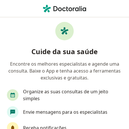
Men
Cirurgião Torácico • Guarulhos, São Paulo SP
Filtros
Convênio
Mapa
Cirurgiões torácicos em Guarulhos
Cuide da sua saúde
Encontre os melhores especialistas e agende uma
Qual é o seu convênio?
consulta. Baixe o App e tenha acesso a ferramentas
Bradesco Saúde
Sul América Saúde
Omin
exclusivas e gratuitas.
Organize as suas consultas de um jeito
simples
Envie mensagens para os especialistas
Receba notificações