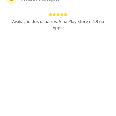
Elson Euripes Delmutti
Avaliação dos usuários: 5 na Play Store e 4,9 na
·
Mais
Médico clínico geral
Apple
13 opiniões
CRM 26920 SP
Pacientes fiéis
Endereço 1
Endereço 2
Avenida João Barbosa de Moraes, 503, Itaquaquecetuba
•
Mapa
Mais Saúde Centro Médico - Itaquaquecetuba
Consulta clínico geral
R$ 80
Esse especialista não oferece agendamento online para esse endereço.
Solicite um atendimento