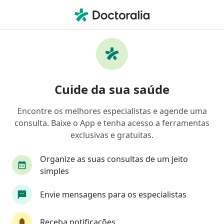
Men
Câncer Colorretal • Guarulhos, São Paulo SP
Filtros
• 1
Convênio
Mapa
Profissionais com experiência Câncer
Cuide da sua saúde
colorretal, Guarulhos
Encontre os melhores especialistas e agende uma
consulta. Baixe o App e tenha acesso a ferramentas
Qual especialização você está procurando?
exclusivas e gratuitas.
Cirurgião geral
Médico clínico geral
Cirur
Organize as suas consultas de um jeito
simples
Envie mensagens para os especialistas
Receba notificações