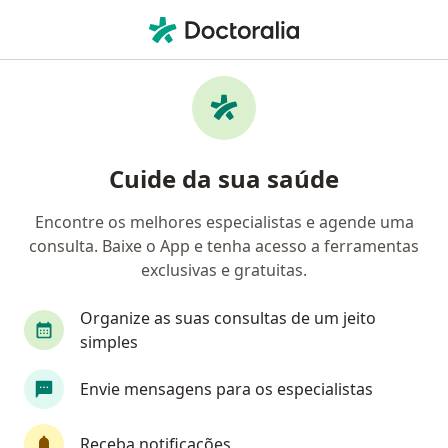
Men
Cirurgião Vascular • Belém do Pará, Pará PA
Filtros
Convênio:
Aspará
Cirurgiões vasculares Aspará em Belém do
Cuide da sua saúde
Pará
Encontre os melhores especialistas e agende uma
consulta. Baixe o App e tenha acesso a ferramentas
exclusivas e gratuitas.
Organize as suas consultas de um jeito
simples
Dra. Larissa Vieira Petrola
Envie mensagens para os especialistas
Cirurgiã vascular
83 opiniões
Receba notificações