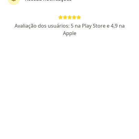
First Class
Avaliação dos usuários: 5 na Play Store e 4,9 na
Dra. Carolina Ferraz
Apple
·
Mais
Cirurgiã vascular
18 opiniões
CRM MG 79195
RQE Nº: 62304
Rua Fernandes Tourinho, 370, Belo Horizonte
•
Mapa
Clinica Kocher
Consulta Cirurgia Vascular
R$ 630
Esse especialista não oferece agendamento online para esse endereço.
Solicite um atendimento