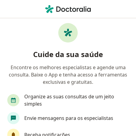
Men
Cirurgião Vascular • Lourdes, Belo Horizonte, Minas Gerais MG
Filtros
• 1
Convênio
Mapa
Cirurgiões vasculares em Lourdes, Belo
Cuide da sua saúde
Horizonte
Encontre os melhores especialistas e agende uma
consulta. Baixe o App e tenha acesso a ferramentas
Qual é o seu convênio?
exclusivas e gratuitas.
Bradesco Saúde
Sul América Saúde
Amil
Organize as suas consultas de um jeito
simples
Envie mensagens para os especialistas
Receba notificações