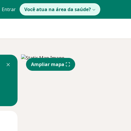
Entrar
Você atua na área da saúde?
Ampliar mapa
Segunda-feira
Ter,
Qua
10 Ago
11 Ago
12 Ago