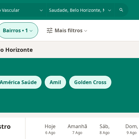
dade, doença ou nome
cidade ou região
Bairros
•
1
Mais filtros
lo Horizonte
 América Saúde
Amil
Golden Cross
stro
Hoje
Amanhã
Sáb,
Dom,
6 Ago
7 Ago
8 Ago
9 Ago