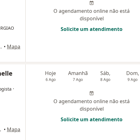
O agendamento online não está
disponível
RURGIAO
Solicite um atendimento
, 1694 - sl 7a, Belo Horizonte
•
Mapa
elle
Hoje
Amanhã
Sáb,
Dom,
6 Ago
7 Ago
8 Ago
9 Ago
·
ogista
O agendamento online não está
disponível
Solicite um atendimento
elo Horizonte
•
Mapa