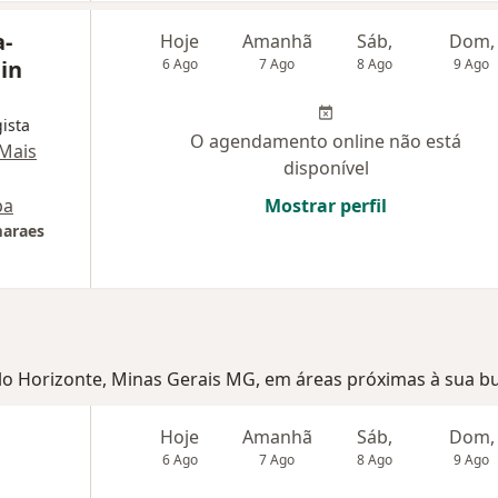
a-
Hoje
Amanhã
Sáb,
Dom,
in
6 Ago
7 Ago
8 Ago
9 Ago
gista
O agendamento online não está
Mais
disponível
pa
Mostrar perfil
maraes
elo Horizonte, Minas Gerais MG, em áreas próximas à sua b
Hoje
Amanhã
Sáb,
Dom,
6 Ago
7 Ago
8 Ago
9 Ago