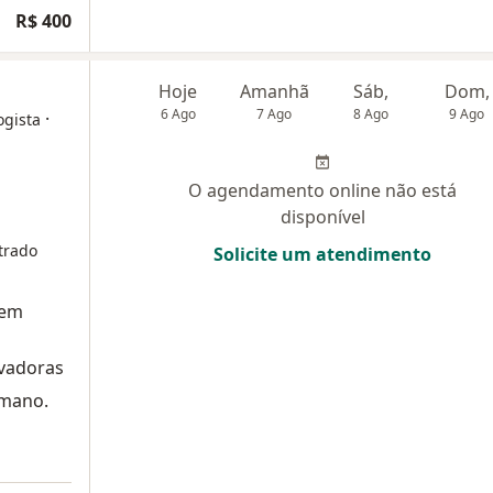
R$ 400
Hoje
Amanhã
Sáb,
Dom,
6 Ago
7 Ago
8 Ago
9 Ago
·
ogista
O agendamento online não está
disponível
trado
Solicite um atendimento
sem
ovadoras
umano.