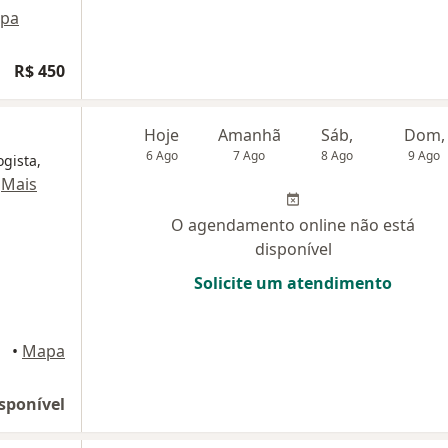
pa
R$ 450
Hoje
Amanhã
Sáb,
Dom,
6 Ago
7 Ago
8 Ago
9 Ago
ogista,
·
Mais
O agendamento online não está
disponível
Solicite um atendimento
•
Mapa
sponível