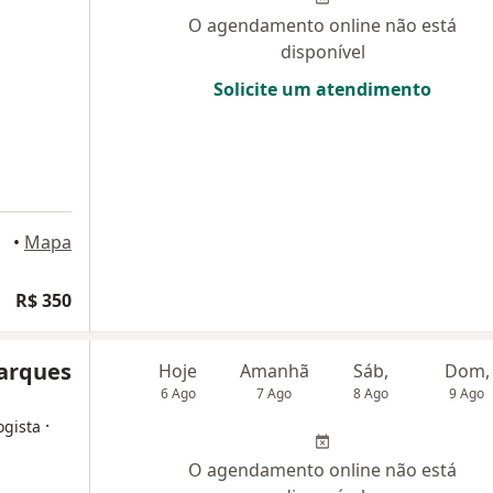
O agendamento online não está
disponível
Solicite um atendimento
•
Mapa
R$ 350
Marques
Hoje
Amanhã
Sáb,
Dom,
6 Ago
7 Ago
8 Ago
9 Ago
·
ogista
O agendamento online não está