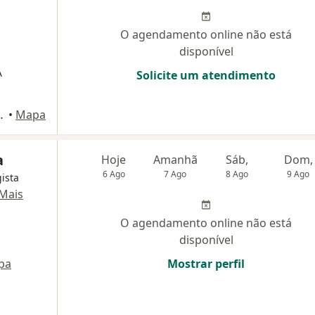
O agendamento online não está
disponível
A
Solicite um atendimento
, Brazil, Belo Horizonte
•
Mapa
a
Hoje
Amanhã
Sáb,
Dom,
6 Ago
7 Ago
8 Ago
9 Ago
gista
Mais
O agendamento online não está
disponível
pa
Mostrar perfil