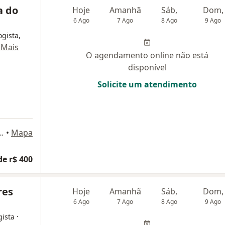
a do
Hoje
Amanhã
Sáb,
Dom,
6 Ago
7 Ago
8 Ago
9 Ago
ogista,
·
Mais
O agendamento online não está
disponível
Solicite um atendimento
4º andar - Savassi, Belo Horizonte
•
Mapa
de r$ 400
res
Hoje
Amanhã
Sáb,
Dom,
6 Ago
7 Ago
8 Ago
9 Ago
·
gista