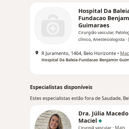
Hospital Da Balei
Fundacao Benjam
Guimaraes
Cirurgião vascular, Patolo
·
clínico, Anestesiologista
R Juramento, 1464, Belo Horizonte
•
Ma
Hospital Da Baleia-Fundacao Benjamin Gui
Especialistas disponíveis
Estes especialistas estão fora de Saudade, B
Dra. Júlia Macedo
Maciel
·
Mais
Cirurgiã vascular