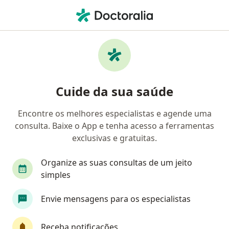
Men
Cirurgião Vascular • Campo Grande, Mato Grosso do Sul MS
Filtros
Convênio:
Cassi
Ma
Cirurgiões vasculares Cassi em Campo
Cuide da sua saúde
Grande
Encontre os melhores especialistas e agende uma
consulta. Baixe o App e tenha acesso a ferramentas
exclusivas e gratuitas.
Organize as suas consultas de um jeito
simples
Dr. Pedro Bragato
Envie mensagens para os especialistas
·
Mais
Cirurgião vascular
162 opiniões
Receba notificações