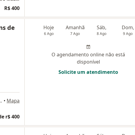
R$ 400
ns de
Hoje
Amanhã
Sáb,
Dom,
6 Ago
7 Ago
8 Ago
9 Ago
O agendamento online não está
disponível
Solicite um atendimento
o, 809 - sala 705, Curitiba
•
Mapa
de r$ 400