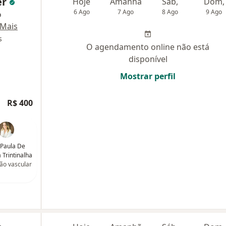
er
Hoje
Amanhã
Sáb,
Dom,
6 Ago
7 Ago
8 Ago
9 Ago
o
Mais
s
O agendamento online não está
disponível
Mostrar perfil
R$ 400
 Paula De
a Trintinalha
ião vascular