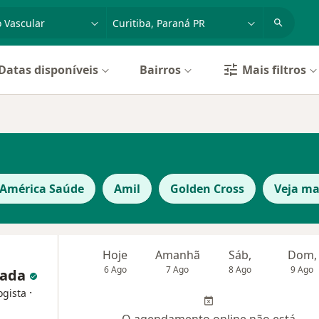
dade, doença ou nome
cidade ou região
Datas disponíveis
Bairros
Mais filtros
 América Saúde
Amil
Golden Cross
Veja ma
Hoje
Amanhã
Sáb,
Dom,
6 Ago
7 Ago
8 Ago
9 Ago
mada
·
ogista