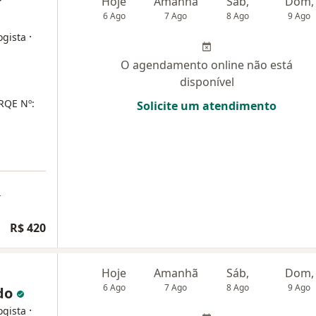
r
Hoje
Amanhã
Sáb,
Dom,
6 Ago
7 Ago
8 Ago
9 Ago
·
ogista
O agendamento online não está
disponível
 RQE Nº:
Solicite um atendimento
a
R$ 420
Hoje
Amanhã
Sáb,
Dom,
6 Ago
7 Ago
8 Ago
9 Ago
edo
·
ogista