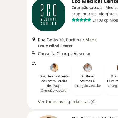
Eco Medical Cent
Cirurgião vascular, Médic
·
acupunturista, Alergista
21103 opiniõe
Rua Goiás 70, Curitiba
•
Mapa
Eco Medical Center
Consulta Cirurgia Vascular
Dra. Helena Vicente
Dr. Kleber
Dra.
de Castro Pereira
Stelmasuk
Oliveir
de Araújo
Cirurgião vascular
Cirurg
Cirurgião vascular
Ver todos os especialistas (4)