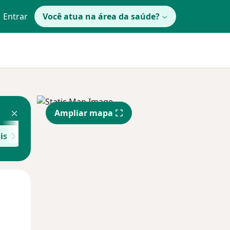
Entrar
Você atua na área da saúde?
Ampliar mapa
is
Segunda-feira
Ter,
Qua
10 Ago
11 Ago
12 Ago