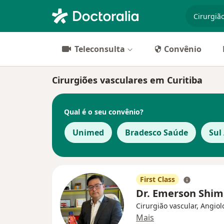
especiali
Teleconsulta
Convênio
Cirurgiões vasculares em Curitiba
Qual é o seu convênio?
Unimed
Bradesco Saúde
Sul
First Class
Dr. Emerson Shi
Cirurgião vascular, Angiol
Mais