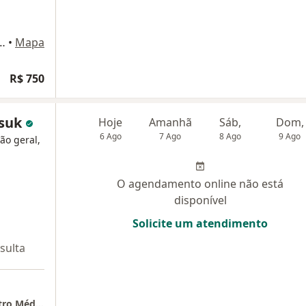
bro 4682 sala 307, Curitiba
•
Mapa
R$ 750
asuk
Hoje
Amanhã
Sáb,
Dom,
6 Ago
7 Ago
8 Ago
9 Ago
ião geral,
O agendamento online não está
disponível
Solicite um atendimento
sulta
Hospital São Vicente Curitiba (Centro) - Centro Médico