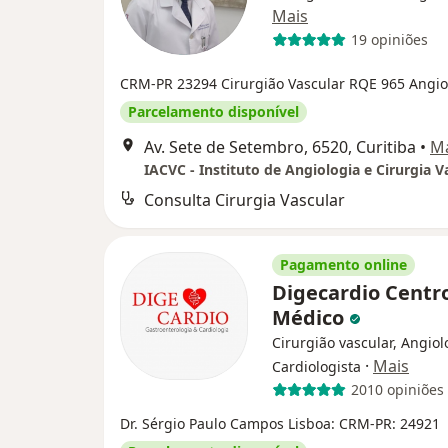
Mais
19 opiniões
CRM-PR 23294
Cirurgião Vascular RQE 965
Angio
Parcelamento disponível
Av. Sete de Setembro, 6520, Curitiba
•
M
IACVC - Instituto de Angiologia e Cirurgia V
Consulta Cirurgia Vascular
Pagamento online
Digecardio Centr
Médico
Cirurgião vascular, Angiol
·
Mais
Cardiologista
2010 opiniões
Dr. Sérgio Paulo Campos Lisboa: CRM-PR: 24921