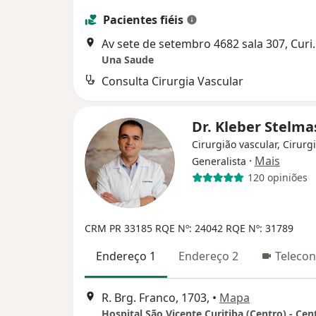
Pacientes fiéis
Av sete de setem
Una Saude
Consulta Cirurgia Vascular
Dr. Kleber Stelm
Cirurgião vascular, Cirurg
·
Mais
Generalista
120 opiniões
CRM PR 33185
RQE Nº: 24042
RQE Nº: 31789
Endereço 1
Endereço 2
Telecon
R. Brg. Franco, 1703,
•
Mapa