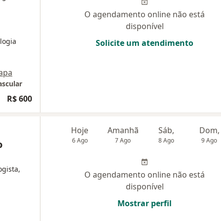
O agendamento online não está
disponível
logia
Solicite um atendimento
apa
ascular
R$ 600
Hoje
Amanhã
Sáb,
Dom,
6 Ago
7 Ago
8 Ago
9 Ago
o
ogista,
O agendamento online não está
disponível
Mostrar perfil