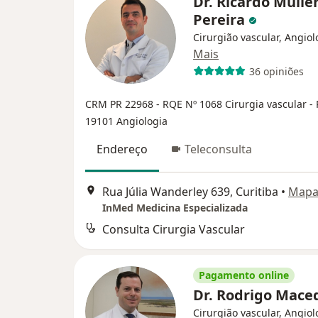
Dr. Ricardo Mulle
Pereira
Cirurgião vascular, Angiol
Mais
36 opiniões
CRM PR 22968
- RQE Nº 1068 Cirurgia vascular
-
19101 Angiologia
Endereço
Teleconsulta
Rua Júlia Wanderley 639, Curitiba
•
Map
InMed Medicina Especializada
Consulta Cirurgia Vascular
Pagamento online
Dr. Rodrigo Mac
Cirurgião vascular, Angiol