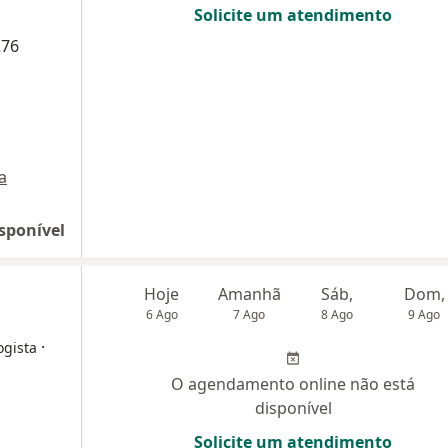
Solicite um atendimento
276
a
sponível
Hoje
Amanhã
Sáb,
Dom,
6 Ago
7 Ago
8 Ago
9 Ago
·
ogista
O agendamento online não está
disponível
Solicite um atendimento