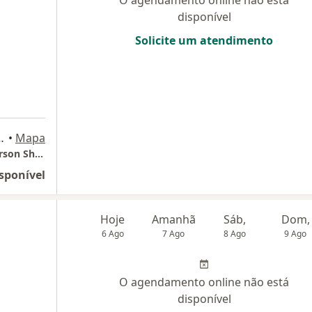
O agendamento online não está
disponível
Solicite um atendimento
 - ALA DOC - SALA 811, Curitiba
•
Mapa
Clínica Shimada - Cirurgia Vascular - Dr Emerson Shimada
sponível
Hoje
Amanhã
Sáb,
Dom,
6 Ago
7 Ago
8 Ago
9 Ago
O agendamento online não está
disponível