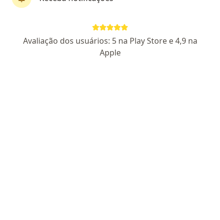
CRM GO 8912
Pacientes fiéis
Avaliação dos usuários: 5 na Play Store e 4,9 na
S 6 Medical Center - R. S-6, 146 (4° andar), Goiânia
•
Mapa
Apple
Consultório particular S6 Medical Center
Aceita Saúde Caixa (Caixa Econômica Federal)
Primeira consulta Cirurgia Vascular
Esse especialista não oferece agendamento online para esse endereço.
Solicite um atendimento