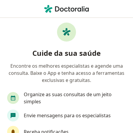
Men
Cirurgião Vascular • Goiânia, Goiás GO
Filtros
Convênio:
Saúde Caixa (Caixa
Cirurgiões vasculares Saúde Caixa (Caixa
Cuide da sua saúde
Econômica Federal) em Goiânia
Encontre os melhores especialistas e agende uma
consulta. Baixe o App e tenha acesso a ferramentas
exclusivas e gratuitas.
Organize as suas consultas de um jeito
simples
Dr. Fabricio Leão Cabral
Envie mensagens para os especialistas
·
Mais
Cirurgião vascular, Angiologista
105 opiniões
Receba notificações