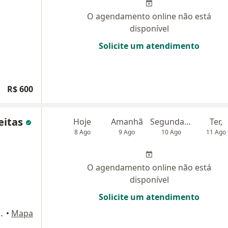
O agendamento online não está
disponível
Solicite um atendimento
R$ 600
eitas
Hoje
Amanhã
Segunda-feira
Ter,
8 Ago
9 Ago
10 Ago
11 Ago
O agendamento online não está
disponível
Solicite um atendimento
 Center - Sala 506, Goiânia
•
Mapa