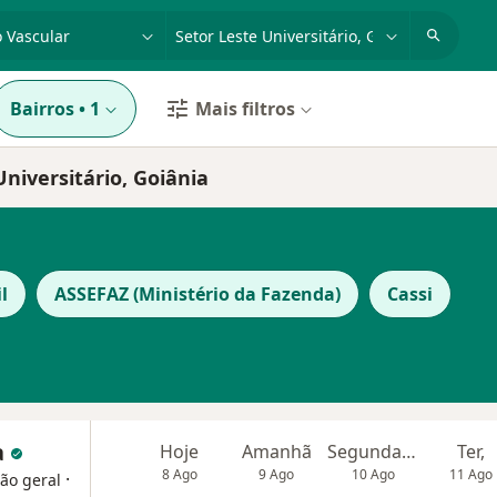
dade, doença ou nome
cidade ou região
Bairros
•
1
Mais filtros
niversitário, Goiânia
l
ASSEFAZ (Ministério da Fazenda)
Cassi
a
Hoje
Amanhã
Segunda-feira
Ter,
8 Ago
9 Ago
10 Ago
11 Ago
·
ião geral