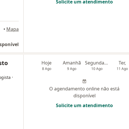
Solicite um atendimento
•
Mapa
sponível
sto
Hoje
Amanhã
Segunda-feira
Ter,
8 Ago
9 Ago
10 Ago
11 Ago
·
ogista
O agendamento online não está
disponível
Solicite um atendimento