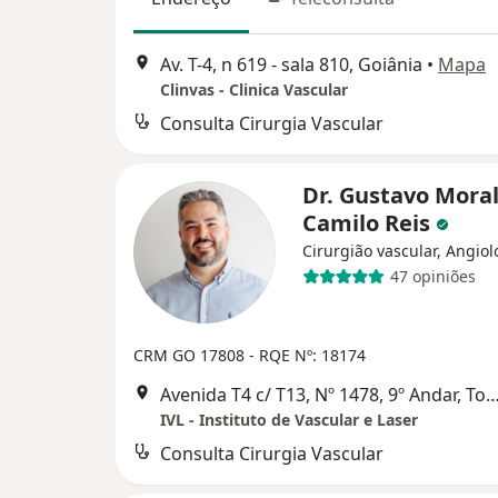
Av. T-4, n 619 - sala 810, Goiânia
•
Mapa
Clinvas - Clinica Vascular
Consulta Cirurgia Vascular
Dr. Gustavo Mora
Camilo Reis
Cirurgião vascular, Angiol
47 opiniões
CRM GO 17808
- RQE Nº: 18174
Avenida T4 c/ T13, Nº 1478, 9º Andar, Torre A Setor Bueno, Edifício Absolut Business
IVL - Instituto de Vascular e Laser
Consulta Cirurgia Vascular