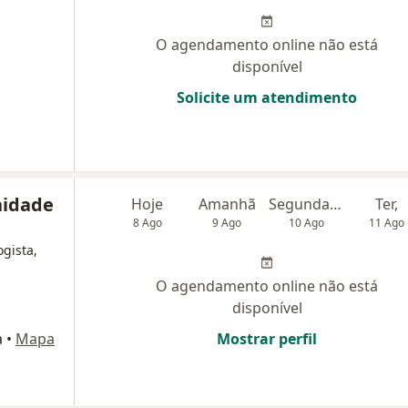
O agendamento online não está
disponível
Solicite um atendimento
nidade
Hoje
Amanhã
Segunda-feira
Ter,
8 Ago
9 Ago
10 Ago
11 Ago
ogista,
O agendamento online não está
disponível
a
•
Mapa
Mostrar perfil