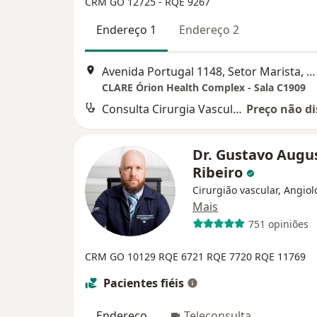
CRM GO 12725 - RQE 9267
Endereço 1
Endereço 2
Avenida Portugal 1148, Setor Marista, Goiânia
CLARE Órion Health Complex - Sala C1909
Consulta Cirurgia Vascular
Preço não di
Dr. Gustavo Augu
Ribeiro
Cirurgião vascular, Angiol
Mais
751 opiniões
CRM GO 10129
RQE 6721
RQE 7720
RQE 11769
Pacientes fiéis
Endereço
Teleconsulta