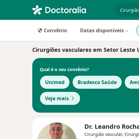
especiali
Convênio
Datas disponíveis
Cirurgiões vasculares em Setor Leste U
Qual é o seu convênio?
Unimed
Bradesco Saúde
Ami
Veja mais
Dr. Leandro Roch
Cirurgião vascular, Cirurg