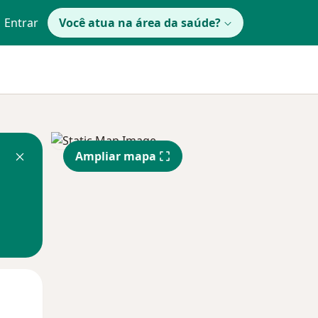
Entrar
Você atua na área da saúde?
Ampliar mapa
Qua
Qui,
Sex,
12 Ago
13 Ago
14 Ago