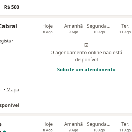
R$ 500
Cabral
Hoje
Amanhã
Segunda-feira
Ter,
8 Ago
9 Ago
10 Ago
11 Ago
·
ogista
O agendamento online não está
disponível
Solicite um atendimento
 (4° andar), Goiânia
•
Mapa
sponível
o
Hoje
Amanhã
Segunda-feira
Ter,
e
8 Ago
9 Ago
10 Ago
11 Ago