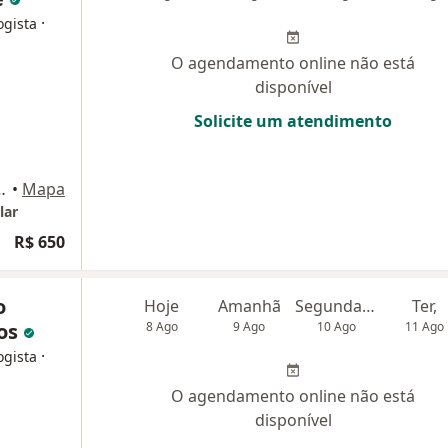
·
ogista
O agendamento online não está
disponível
Solicite um atendimento
dar, Sala 3210 B, Goiânia
•
Mapa
lar
R$ 650
o
Hoje
Amanhã
Segunda-feira
Ter,
tos
8 Ago
9 Ago
10 Ago
11 Ago
·
ogista
O agendamento online não está
disponível