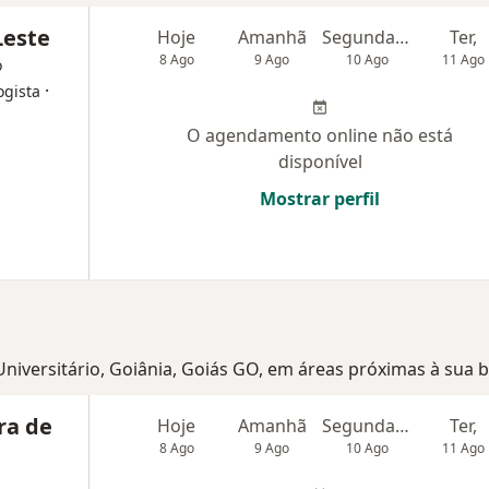
Leste
Hoje
Amanhã
Segunda-feira
Ter,
8 Ago
9 Ago
10 Ago
11 Ago
o
·
ogista
O agendamento online não está
disponível
Mostrar perfil
 Universitário, Goiânia, Goiás GO, em áreas próximas à sua 
ra de
Hoje
Amanhã
Segunda-feira
Ter,
8 Ago
9 Ago
10 Ago
11 Ago