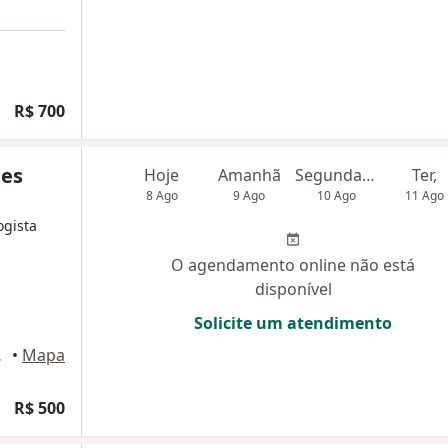
R$ 700
les
Hoje
Amanhã
Segunda-feira
Ter,
8 Ago
9 Ago
10 Ago
11 Ago
ogista
O agendamento online não está
disponível
Solicite um atendimento
 Styles, Goiânia
•
Mapa
R$ 500