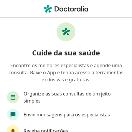
Men
Cirurgião Vascular • Serrana, São Paulo SP
Filtros
Mapa
Cirurgiões vasculares em Serrana
Cuide da sua saúde
Encontre os melhores especialistas e agende uma
consulta. Baixe o App e tenha acesso a ferramentas
exclusivas e gratuitas.
Organize as suas consultas de um jeito
simples
Dr. Thiago Melo
Envie mensagens para os especialistas
Cirurgião vascular
CRM 23889 BA - RQE 11488 - RQE 12084
CRM 128547 SP
Receba notificações