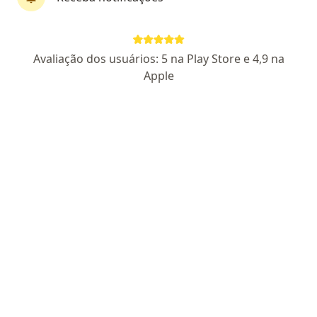
Avenida Leao XIII, 2201, Ribeirão Preto
•
Mapa
Centro Clinico Electro Bonini
Teleconsulta
Preço não disponível
Avaliação dos usuários: 5 na Play Store e 4,9 na
Esse especialista não oferece agendamento online para esse endereço.
Apple
Solicite um atendimento
Dr. Rosemary Aparecida Furlan Daniel
Cirurgião vascular, Angiologista, Cirurgião geral
CRM 74630 SP