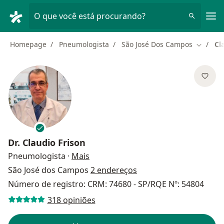
Men
O que você está procurando?
Homepage
Pneumologista
São José Dos Campos
Cl
Mudar d
Dr.
Claudio Frison
sobre as especializações
Pneumologista
·
Mais
São José dos Campos
2 endereços
Número de registro: CRM: 74680 - SP/RQE Nº: 54804
318 opiniões