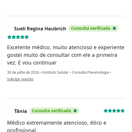
Sueli Regina Haubrich
Consulta verificada
S
Excelente médico, muito atencioso e experiente
gostei muito de consultar com ele a primeira
vez. E vou continuar
30 de julho de 2026
•
Instituto Salutar
•
Consulta Pneumologia
•
na opinião do utilizador Sueli Regina Haubrich
Solicitar revisão
Tânia
Consulta verificada
T
Médico extremamente atencioso, ético e
profissional.