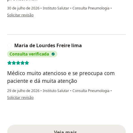
30 de julho de 2026
•
Instituto Salutar
•
Consulta Pneumologia
•
na opinião do utilizador Tânia
Solicitar revisão
Maria de Lourdes Freire lima
M
Consulta verificada
Médico muito atencioso e se preocupa com
paciente e dá muita atenção
29 de julho de 2026
•
Instituto Salutar
•
Consulta Pneumologia
•
na opinião do utilizador Maria de Lourdes Freire lima
Solicitar revisão
Veja mais