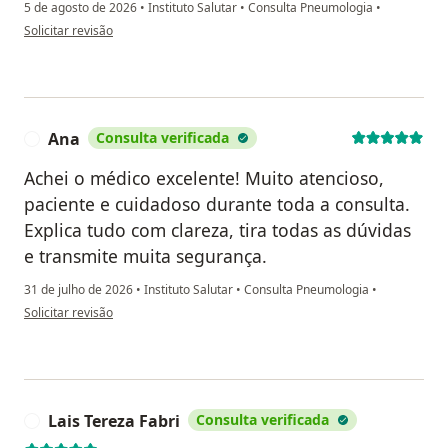
5 de agosto de 2026
•
Instituto Salutar
•
Consulta Pneumologia
•
na opinião do utilizador H R
Solicitar revisão
Ana
Consulta verificada
A
Achei o médico excelente! Muito atencioso,
paciente e cuidadoso durante toda a consulta.
Explica tudo com clareza, tira todas as dúvidas
e transmite muita segurança.
31 de julho de 2026
•
Instituto Salutar
•
Consulta Pneumologia
•
na opinião do utilizador Ana
Solicitar revisão
Lais Tereza Fabri
Consulta verificada
L