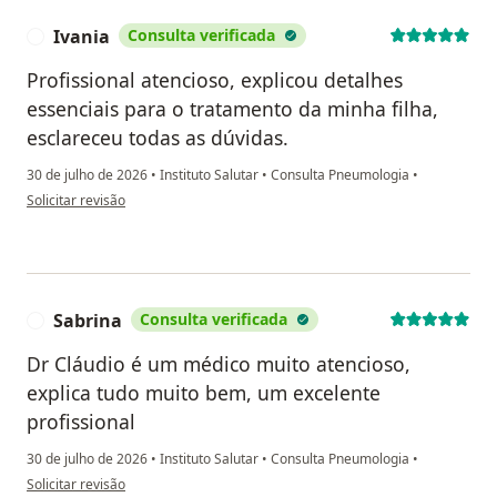
Ivania
Consulta verificada
I
Profissional atencioso, explicou detalhes
essenciais para o tratamento da minha filha,
esclareceu todas as dúvidas.
30 de julho de 2026
•
Instituto Salutar
•
Consulta Pneumologia
•
na opinião do utilizador Ivania
Solicitar revisão
Sabrina
Consulta verificada
S
Dr Cláudio é um médico muito atencioso,
explica tudo muito bem, um excelente
profissional
30 de julho de 2026
•
Instituto Salutar
•
Consulta Pneumologia
•
na opinião do utilizador Sabrina
Solicitar revisão