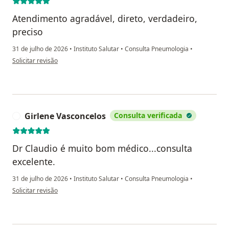
Atendimento agradável, direto, verdadeiro,
preciso
31 de julho de 2026
•
Instituto Salutar
•
Consulta Pneumologia
•
na opinião do utilizador Lais Tereza Fabri
Solicitar revisão
Girlene Vasconcelos
Consulta verificada
G
Dr Claudio é muito bom médico...consulta
excelente.
31 de julho de 2026
•
Instituto Salutar
•
Consulta Pneumologia
•
na opinião do utilizador Girlene Vasconcelos
Solicitar revisão