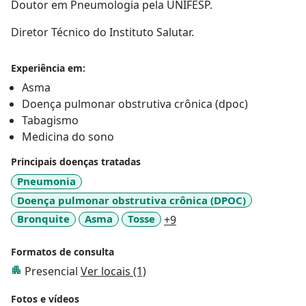
Doutor em Pneumologia pela UNIFESP.
Diretor Técnico do Instituto Salutar.
Experiência em:
Asma
Doença pulmonar obstrutiva crônica (dpoc)
Tabagismo
Medicina do sono
Principais doenças tratadas
Pneumonia
Doença pulmonar obstrutiva crônica (DPOC)
a11y_sr_more_diseases
Bronquite
Asma
Tosse
+9
Formatos de consulta
Presencial
Ver locais (1)
Fotos e vídeos