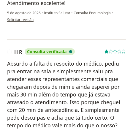
Atendimento excelente!
5 de agosto de 2026
•
Instituto Salutar
•
Consulta Pneumologia
•
na opinião do utilizador E.H.
Solicitar revisão
H R
Consulta verificada
H
Absurdo a falta de respeito do médico, pediu
pra entrar na sala e simplesmente saiu pra
atender esses representantes comerciais que
chegaram depois de mim e ainda esperei por
mais 30 min além do tempo que já estava
atrasado o atendimento. Isso porque cheguei
com 20 min de antecedência. E simplesmente
pede desculpas e acha que tá tudo certo. O
tempo do médico vale mais do que o nosso?