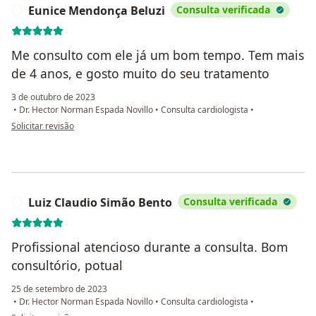
Eunice Mendonça Beluzi
Consulta verificada
E
Me consulto com ele já um bom tempo. Tem mais
de 4 anos, e gosto muito do seu tratamento
3 de outubro de 2023
•
Dr. Hector Norman Espada Novillo
•
Consulta cardiologista
•
na opinião do utilizador Eunice Mendonça Beluzi
Solicitar revisão
Luiz Claudio Simão Bento
Consulta verificada
L
Profissional atencioso durante a consulta. Bom
consultório, potual
25 de setembro de 2023
•
Dr. Hector Norman Espada Novillo
•
Consulta cardiologista
•
na opinião do utilizador Luiz Claudio Simão Bento