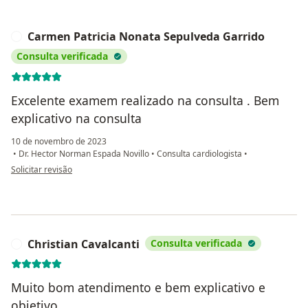
Carmen Patricia Nonata Sepulveda Garrido
C
Consulta verificada
Excelente examem realizado na consulta . Bem
explicativo na consulta
10 de novembro de 2023
•
Dr. Hector Norman Espada Novillo
•
Consulta cardiologista
•
na opinião do utilizador Carmen Patricia Nonata Sepulveda Garrido
Solicitar revisão
Christian Cavalcanti
Consulta verificada
C
Muito bom atendimento e bem explicativo e
objetivo