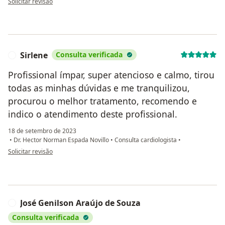
Solicitar revisão
Sirlene
Consulta verificada
S
Profissional ímpar, super atencioso e calmo, tirou
todas as minhas dúvidas e me tranquilizou,
procurou o melhor tratamento, recomendo e
indico o atendimento deste profissional.
18 de setembro de 2023
•
Dr. Hector Norman Espada Novillo
•
Consulta cardiologista
•
na opinião do utilizador Sirlene
Solicitar revisão
José Genilson Araújo de Souza
J
Consulta verificada