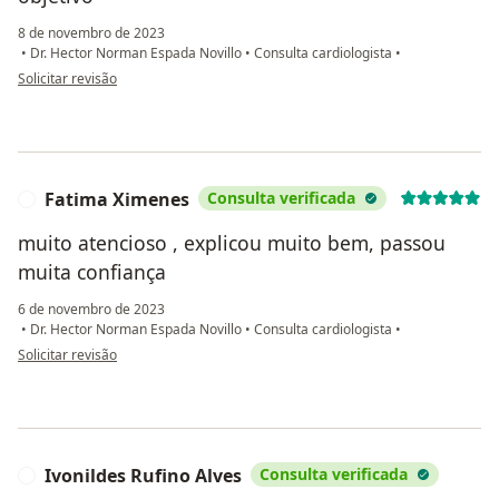
8 de novembro de 2023
•
Dr. Hector Norman Espada Novillo
•
Consulta cardiologista
•
na opinião do utilizador Christian Cavalcanti
Solicitar revisão
Fatima Ximenes
Consulta verificada
F
muito atencioso , explicou muito bem, passou
muita confiança
6 de novembro de 2023
•
Dr. Hector Norman Espada Novillo
•
Consulta cardiologista
•
na opinião do utilizador Fatima Ximenes
Solicitar revisão
Ivonildes Rufino Alves
Consulta verificada
I