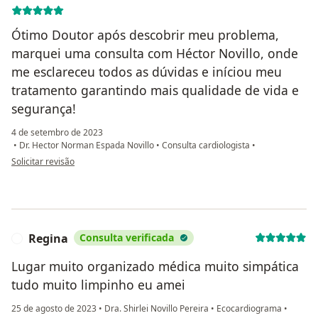
Ótimo Doutor após descobrir meu problema,
marquei uma consulta com Héctor Novillo, onde
me esclareceu todos as dúvidas e iníciou meu
tratamento garantindo mais qualidade de vida e
segurança!
4 de setembro de 2023
•
Dr. Hector Norman Espada Novillo
•
Consulta cardiologista
•
na opinião do utilizador José Genilson Araújo de Souza
Solicitar revisão
Regina
Consulta verificada
R
Lugar muito organizado médica muito simpática
tudo muito limpinho eu amei
25 de agosto de 2023
•
Dra. Shirlei Novillo Pereira
•
Ecocardiograma
•