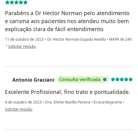
Parabéns a Dr Hector Norman pelo atendimento
e carisma aos pacientes nos atendeu muito bem
explicação clara de fácil entendimento
11 de outubro de 2023
•
Dr. Hector Norman Espada Novillo
•
MAPA de 24h
na opinião do utilizador Ivonildes Rufino Alves
•
Solicitar revisão
Antonio Graciani
Consulta verificada
A
Excelente Profissional, fino trato e pontualidade.
4 de outubro de 2023
•
Dra. Shirlei Novillo Pereira
•
Ecocardiograma
•
na opinião do utilizador Antonio Graciani
Solicitar revisão