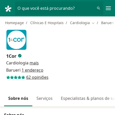
Men
O que você está procurando?
Homepage
Clínicas E Hospitais
Cardiologia
Barueri
Mudar de cid
1Cor
Cardiologia
mais
Barueri
1 endereço
62 opiniões
Sobre nós
Serviços
Especialistas & planos de s
Sobre nós