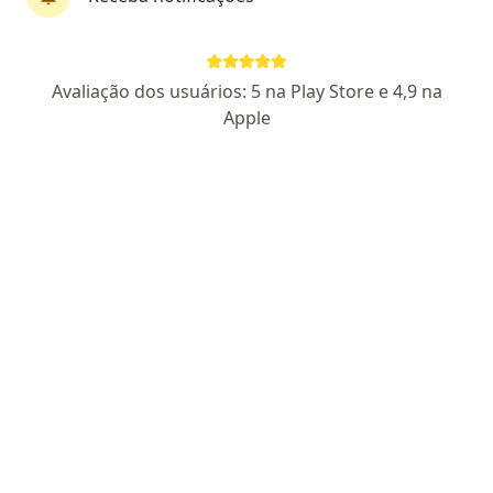
Imunológica Vacinas
Avaliação dos usuários: 5 na Play Store e 4,9 na
·
Mais
Alergista, Dermatologista, Endocrinologista
Apple
156 opiniões
Dr. Argus Leão: 46.394
Rua Alagoas 772, Belo Horizonte
•
Mapa
Imunológica Vacinas
Consulta alergia e imunologia
R$ 450
Mostrar mais serviços
Dra. Mariana Aun de
Oliveira Tolentino
Alergista
Nenhum profissional neste centro médico tem consultas disponíveis