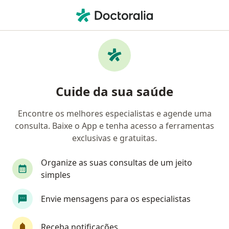
Men
Alergia E Imunologia • Nova Lima, Minas Gerais MG
Filtros
• 1
Convênio
Mapa
Clínicas de alergia e imunologia em Nova
Cuide da sua saúde
Lima
Encontre os melhores especialistas e agende uma
consulta. Baixe o App e tenha acesso a ferramentas
Qual é o seu convênio?
exclusivas e gratuitas.
Infraero
ITAU SAUDE
Itauseg Saúde
Organize as suas consultas de um jeito
simples
Envie mensagens para os especialistas
Receba notificações