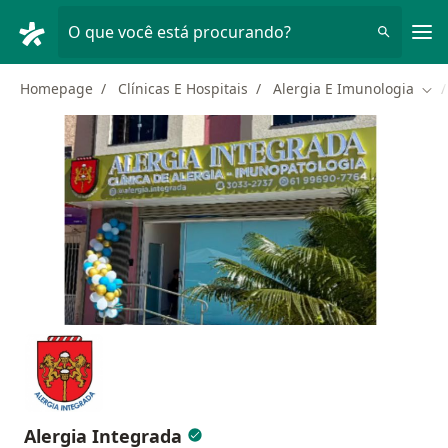
Men
O que você está procurando?
Homepage
Clínicas E Hospitais
Alergia E Imunologia
Mud
Alergia Integrada