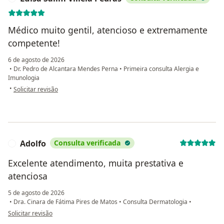
Médico muito gentil, atencioso e extremamente
competente!
6 de agosto de 2026
•
Dr. Pedro de Alcantara Mendes Perna
•
Primeira consulta Alergia e
Imunologia
na opinião do utilizador Luisa Salim Villela Pedras
•
Solicitar revisão
Adolfo
Consulta verificada
A
Excelente atendimento, muita prestativa e
atenciosa
5 de agosto de 2026
•
Dra. Cinara de Fátima Pires de Matos
•
Consulta Dermatologia
•
na opinião do utilizador Adolfo
Solicitar revisão