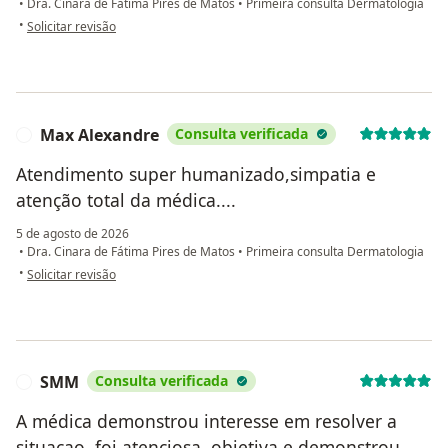
•
Dra. Cinara de Fátima Pires de Matos
•
Primeira consulta Dermatologia
na opinião do utilizador Viviana
•
Solicitar revisão
Max Alexandre
Consulta verificada
M
Atendimento super humanizado,simpatia e
atenção total da médica....
5 de agosto de 2026
•
Dra. Cinara de Fátima Pires de Matos
•
Primeira consulta Dermatologia
na opinião do utilizador Max Alexandre
•
Solicitar revisão
SMM
Consulta verificada
S
A médica demonstrou interesse em resolver a
situacao, foi atenciosa, objetiva e demonstrou