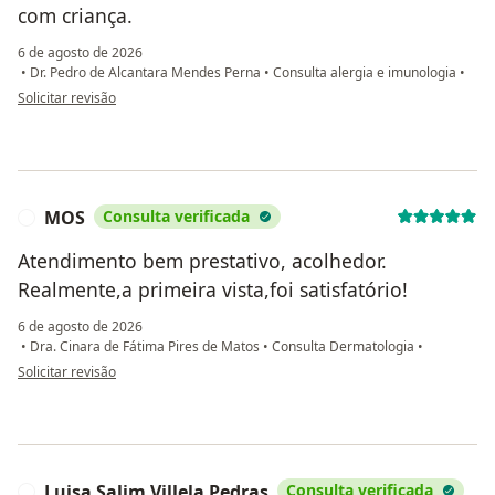
com criança.
6 de agosto de 2026
•
Dr. Pedro de Alcantara Mendes Perna
•
Consulta alergia e imunologia
•
na opinião do utilizador M.B.
Solicitar revisão
MOS
Consulta verificada
M
Atendimento bem prestativo, acolhedor.
Realmente,a primeira vista,foi satisfatório!
6 de agosto de 2026
•
Dra. Cinara de Fátima Pires de Matos
•
Consulta Dermatologia
•
na opinião do utilizador MOS
Solicitar revisão
Luisa Salim Villela Pedras
Consulta verificada
L