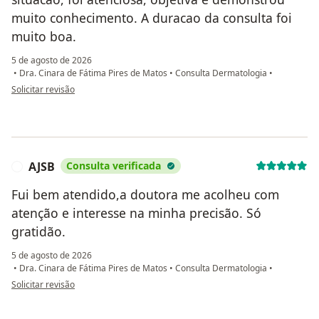
muito conhecimento. A duracao da consulta foi
muito boa.
5 de agosto de 2026
•
Dra. Cinara de Fátima Pires de Matos
•
Consulta Dermatologia
•
na opinião do utilizador SMM
Solicitar revisão
AJSB
Consulta verificada
A
Fui bem atendido,a doutora me acolheu com
atenção e interesse na minha precisão. Só
gratidão.
5 de agosto de 2026
•
Dra. Cinara de Fátima Pires de Matos
•
Consulta Dermatologia
•
na opinião do utilizador AJSB
Solicitar revisão