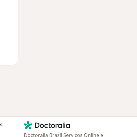
13 Ago
14 Ago
15 Ago
Contato
Doctoralia - Homepage
as
Doctoralia Brasil Serviços Online e