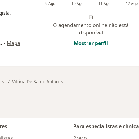
9 Ago
10 Ago
11 Ago
12 Ago
gista,
O agendamento online não está
disponível
es, 15, Vitória de Santo Antão
•
Mapa
Mostrar perfil
Vitória De Santo Antão
Mudar de cidade
Mudar de cidade
tes
Para especialistas e clínic
listas
Preço