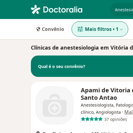
especiali
Convênio
Mais filtros
•
1
Clínicas de anestesiologia em Vitória
Qual é o seu convênio?
Apami de Vitoria
Santo Antao
Anestesiologista, Patologi
·
Mai
clínico, Angiologista
37 opiniões