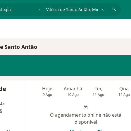
dade, doença ou nome
cidade ou região
 de Santo Antão
 de
Hoje
Amanhã
Ter,
Qua
9 Ago
10 Ago
11 Ago
12 Ago
sta
s
O agendamento online não está
disponível