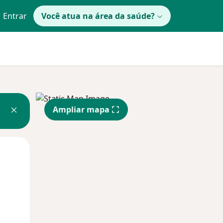
Entrar
Você atua na área da saúde?
Ampliar mapa
Qui,
Sex,
Sáb,
13 Ago
14 Ago
15 Ago