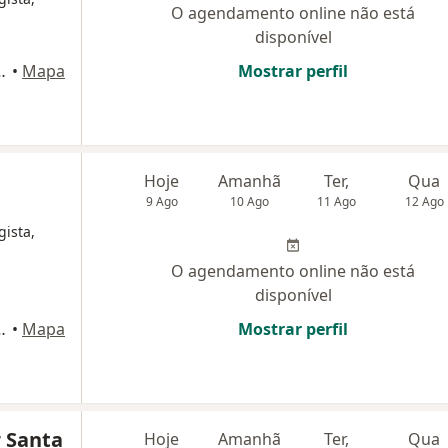
O agendamento online não está
disponível
87, Vitória de Santo Antão
•
Mapa
Mostrar perfil
Hoje
Amanhã
Ter,
Qua
9 Ago
10 Ago
11 Ago
12 Ago
gista,
O agendamento online não está
disponível
itória de Santo Antão
•
Mapa
Mostrar perfil
r Santa
Hoje
Amanhã
Ter,
Qua