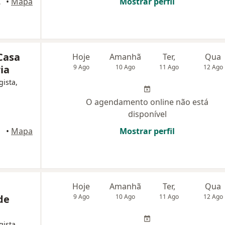
to Antão
•
Mapa
Mostrar perfil
Casa
Hoje
Amanhã
Ter,
Qua
ia
9 Ago
10 Ago
11 Ago
12 Ago
gista,
O agendamento online não está
disponível
•
Mapa
Mostrar perfil
Hoje
Amanhã
Ter,
Qua
de
9 Ago
10 Ago
11 Ago
12 Ago
gista,