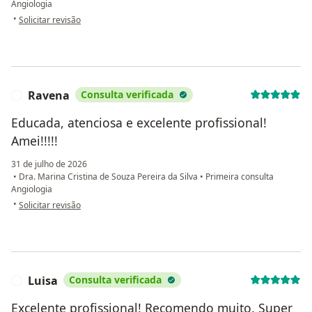
Angiologia
na opinião do utilizador Alice Mota
•
Solicitar revisão
Ravena
Consulta verificada
R
Educada, atenciosa e excelente profissional!
Amei!!!!!
31 de julho de 2026
•
Dra. Marina Cristina de Souza Pereira da Silva
•
Primeira consulta
Angiologia
na opinião do utilizador Ravena
•
Solicitar revisão
Luisa
Consulta verificada
L
Excelente profissional! Recomendo muito. Super