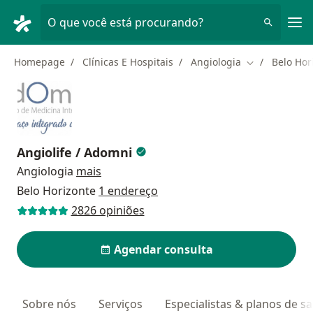
Men
O que você está procurando?
Homepage
Clínicas E Hospitais
Angiologia
Belo Hor
Mudar de cid
Angiolife / Adomni
Angiologia
mais
Belo Horizonte
1 endereço
2826 opiniões
Agendar consulta
Sobre nós
Serviços
Especialistas & planos de s