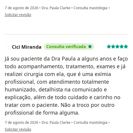
7 de agosto de 2026
•
Dra. Paula Clarke
•
Consulta mastologia
•
na opinião do utilizador Ana Karolina Eremita
Solicitar revisão
Cici Miranda
Consulta verificada
C
Já sou paciente da Dra Paula a alguns anos e faço
todo acompanhamento, tratamento, exames e já
realizei cirurgia com ela, que é uma exímia
profissional, com atendimento totalmente
humanizado, detalhista na comunicado e
explicação, além de todo cuidado e carinho no
tratar com o paciente. Não a troco por outro
profissional de forma alguma.
7 de agosto de 2026
•
Dra. Paula Clarke
•
Consulta mastologia
•
na opinião do utilizador Cici Miranda
Solicitar revisão