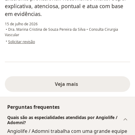
explicativa, atenciosa, pontual e atua com base
em evidências.
15 de julho de 2026
•
Dra. Marina Cristina de Souza Pereira da Silva
•
Consulta Cirurgia
Vascular
na opinião do utilizador Luisa
•
Solicitar revisão
Veja mais
Perguntas frequentes
Quais são as especialidades atendidas por Angiolife /
Adomni?
Angiolife / Adomni trabalha com uma grande equipe