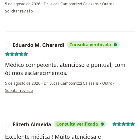
5 de agosto de 2026
•
Dr. Lucas Campomizzi Calazans
•
Outro
•
na opinião do utilizador Lorenza Franca
Solicitar revisão
Eduardo M. Gherardi
Consulta verificada
E
Médico competente, atencioso e pontual, com
ótimos esclarecimentos.
5 de agosto de 2026
•
Dr. Lucas Campomizzi Calazans
•
Outro
•
na opinião do utilizador Eduardo M. Gherardi
Solicitar revisão
Elizeth Almeida
Consulta verificada
E
Excelente médica ! Muito atenciosa e