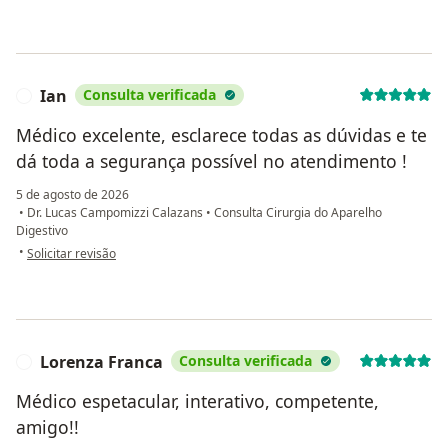
Ian
Consulta verificada
I
Médico excelente, esclarece todas as dúvidas e te
dá toda a segurança possível no atendimento !
5 de agosto de 2026
•
Dr. Lucas Campomizzi Calazans
•
Consulta Cirurgia do Aparelho
Digestivo
na opinião do utilizador Ian
•
Solicitar revisão
Lorenza Franca
Consulta verificada
L
Médico espetacular, interativo, competente,
amigo!!