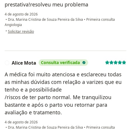
prestativa!resolveu meu problema
4 de agosto de 2026
•
Dra. Marina Cristina de Souza Pereira da Silva
•
Primeira consulta
Angiologia
na opinião do utilizador Elizeth Almeida
•
Solicitar revisão
Alice Mota
Consulta verificada
A
A médica foi muito atenciosa e esclareceu todas
as minhas dúvidas com relação a varizes que eu
tenho e a possibilidade
/riscos de ter parto normal. Me tranquilizou
bastante e após o parto vou retornar para
avaliação e tratamento.
4 de agosto de 2026
•
Dra. Marina Cristina de Souza Pereira da Silva
•
Primeira consulta