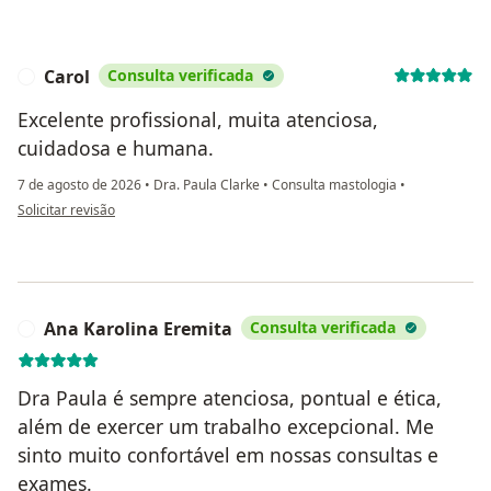
Carol
Consulta verificada
C
Excelente profissional, muita atenciosa,
cuidadosa e humana.
7 de agosto de 2026
•
Dra. Paula Clarke
•
Consulta mastologia
•
na opinião do utilizador Carol
Solicitar revisão
Ana Karolina Eremita
Consulta verificada
A
Dra Paula é sempre atenciosa, pontual e ética,
além de exercer um trabalho excepcional. Me
sinto muito confortável em nossas consultas e
exames.