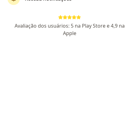
·
Angiologista, Cardiologista, Cirurgião do aparelho digestivo
Mais
Dr. João Paulo Lopes Brosso: 6548
Avaliação dos usuários: 5 na Play Store e 4,9 na
Apple
Rua Natividade 3985, Santo Amaro Da Imperatriz
•
Mapa
Clinica Médica Imperatriz
Nenhum profissional neste centro médico tem consultas disponíveis
Mostrar perfil
Clinica Do Aparelho Digestivo