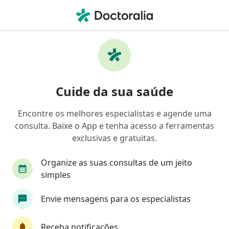
Men
Angiologia • São José, Santa Catarina SC
Filtros
• 1
Convênio
Mapa
Clínicas de angiologia em São José
Cuide da sua saúde
Encontre os melhores especialistas e agende uma
Qual é o seu convênio?
consulta. Baixe o App e tenha acesso a ferramentas
exclusivas e gratuitas.
Organize as suas consultas de um jeito
simples
Envie mensagens para os especialistas
Clinica Médica Imperatriz
Receba notificações