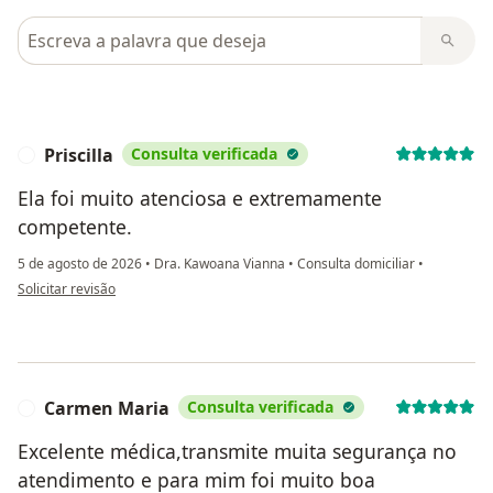
Pesquisar em opiniões
Priscilla
Consulta verificada
P
Ela foi muito atenciosa e extremamente
competente.
5 de agosto de 2026
•
Dra. Kawoana Vianna
•
Consulta domiciliar
•
na opinião do utilizador Priscilla
Solicitar revisão
Carmen Maria
Consulta verificada
C
Excelente médica,transmite muita segurança no
atendimento e para mim foi muito boa