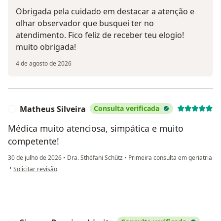
Obrigada pela cuidado em destacar a atenção e
olhar observador que busquei ter no
atendimento. Fico feliz de receber teu elogio!
muito obrigada!
4 de agosto de 2026
Matheus Silveira
Consulta verificada
M
Médica muito atenciosa, simpática e muito
competente!
30 de julho de 2026
•
Dra. Sthéfani Schütz
•
Primeira consulta em geriatria
na opinião do utilizador Matheus Silveira
•
Solicitar revisão