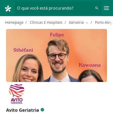
Men
O que você está procurando?
Homepage
Clínicas E Hospitais
Geriatria
Porto Aleg
Mudar de cidad
Avito Geriatria