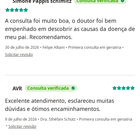
Simone Pappis schimitz
Consulta verificada
S
A consulta foi muito boa, o doutor foi bem
empenhado em descobrir as causas da doença de
meu pai. Recomendamos.
30 de julho de 2026
•
Felipe Albani
•
Primeira consulta em geriatria
•
na opinião do utilizador Simone Pappis schimitz
Solicitar revisão
AVR
Consulta verificada
A
Excelente atendimento, esclareceu muitas
dúvidas e ótimos encaminhamentos.
9 de julho de 2026
•
Dra. Sthéfani Schütz
•
Primeira consulta em geriatria
na opinião do utilizador AVR
•
Solicitar revisão