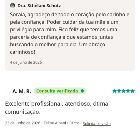
Dra. Sthéfani Schütz
Soraia, agradeço de todo o coração pelo carinho e
pela confiança! Poder cuidar da tua mãe é um
privilégio para mim. Fico feliz que temos uma
parceria de confiança e que estamos juntas
buscando o melhor para ela. Um abraço
carinhoso!
4 de julho de 2026
A. M. R.
Consulta verificada
A
Excelente profissional, atencioso, ótima
comunicação.
na opinião do utilizador A. M. R.
23 de junho de 2026
•
Felipe Albani
•
Outro
•
Solicitar revisão