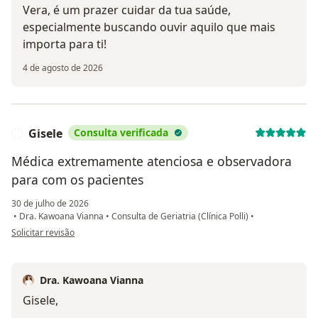
Vera, é um prazer cuidar da tua saúde,
especialmente buscando ouvir aquilo que mais
importa para ti!
4 de agosto de 2026
Gisele
Consulta verificada
G
Médica extremamente atenciosa e observadora
para com os pacientes
30 de julho de 2026
•
Dra. Kawoana Vianna
•
Consulta de Geriatria (Clínica Polli)
•
na opinião do utilizador Gisele
Solicitar revisão
Dra. Kawoana Vianna
Gisele,