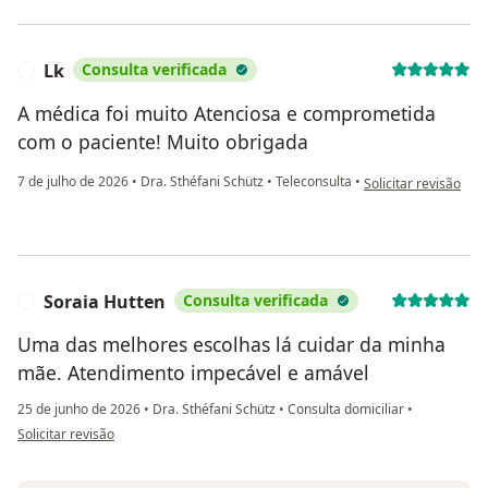
Lk
Consulta verificada
L
A médica foi muito Atenciosa e comprometida
com o paciente! Muito obrigada
na opinião do utiliza
7 de julho de 2026
•
Dra. Sthéfani Schütz
•
Teleconsulta
•
Solicitar revisão
Soraia Hutten
Consulta verificada
S
Uma das melhores escolhas lá cuidar da minha
mãe. Atendimento impecável e amável
25 de junho de 2026
•
Dra. Sthéfani Schütz
•
Consulta domiciliar
•
na opinião do utilizador Soraia Hutten
Solicitar revisão