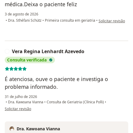
médica.Deixa o paciente feliz
3 de agosto de 2026
na opinião do utiliz
•
Dra. Sthéfani Schütz
•
Primeira consulta em geriatria
•
Solicitar revisão
Vera Regina Lenhardt Azevedo
V
Consulta verificada
É atenciosa, ouve o paciente e investiga o
problema informado.
31 de julho de 2026
•
Dra. Kawoana Vianna
•
Consulta de Geriatria (Clínica Polli)
•
na opinião do utilizador Vera Regina Lenhardt Azevedo
Solicitar revisão
Dra. Kawoana Vianna