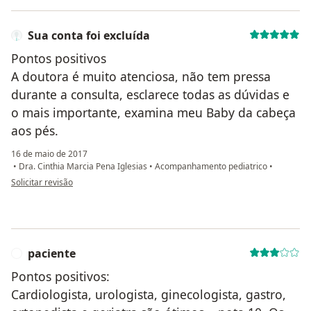
Sua conta foi excluída
Pontos positivos
A doutora é muito atenciosa, não tem pressa
durante a consulta, esclarece todas as dúvidas e
o mais importante, examina meu Baby da cabeça
aos pés.
16 de maio de 2017
•
Dra. Cinthia Marcia Pena Iglesias
•
Acompanhamento pediatrico
•
na opinião do utilizador Sua conta foi excluída
Solicitar revisão
paciente
P
Pontos positivos:
Cardiologista, urologista, ginecologista, gastro,