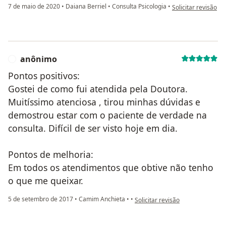
na opinião do utili
7 de maio de 2020
•
Daiana Berriel
•
Consulta Psicologia
•
Solicitar revisão
anônimo
A
Pontos positivos:
Gostei de como fui atendida pela Doutora.
Muitíssimo atenciosa , tirou minhas dúvidas e
demostrou estar com o paciente de verdade na
consulta. Difícil de ser visto hoje em dia.
Pontos de melhoria:
Em todos os atendimentos que obtive não tenho
o que me queixar.
na opinião do utilizador anônimo
5 de setembro de 2017
•
Camim Anchieta
•
•
Solicitar revisão