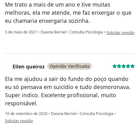
Me trato a mais de um ano e tive muitas
melhoras, ela me atende, me faz enxergar o que
eu chamaria enxergaria sozinha.
na opinião do utili
3 de maio de 2021
•
Daiana Berriel
•
Consulta Psicologia
•
Solicitar revisão
Ellen queiroz
Opinião Verificada
E
Ela me ajudou a sair do fundo do poço quando
eu só pensava em suicídio e tudo desmoronava.
Super indico. Excelente profissional, muito
responsável.
16 de setembro de 2020
•
Daiana Berriel
•
Consulta Psicologia
•
na opinião do utilizador Ellen queiroz
Solicitar revisão