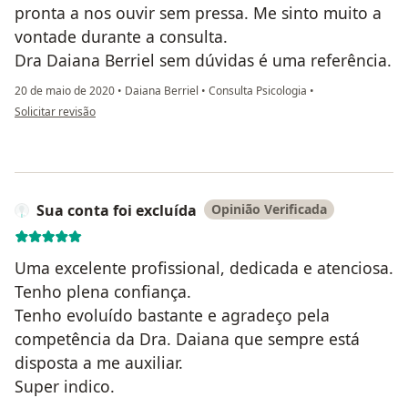
pronta a nos ouvir sem pressa. Me sinto muito a
vontade durante a consulta.
Dra Daiana Berriel sem dúvidas é uma referência.
20 de maio de 2020
•
Daiana Berriel
•
Consulta Psicologia
•
na opinião do utilizador Sua conta foi excluída
Solicitar revisão
Sua conta foi excluída
Opinião Verificada
Uma excelente profissional, dedicada e atenciosa.
Tenho plena confiança.
Tenho evoluído bastante e agradeço pela
competência da Dra. Daiana que sempre está
disposta a me auxiliar.
Super indico.