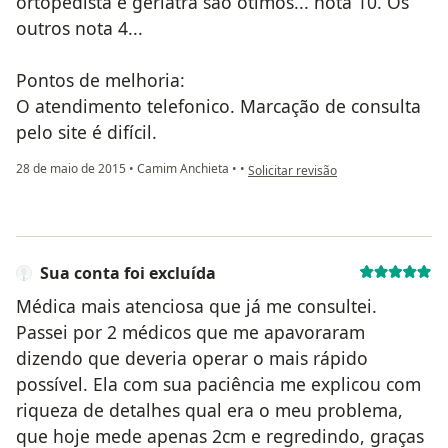
ortopedista e geriatra são ótimos... nota 10. Os
outros nota 4...
Pontos de melhoria:
O atendimento telefonico. Marcação de consulta
pelo site é difícil.
na opinião do utilizador paciente
28 de maio de 2015
•
Camim Anchieta
•
•
Solicitar revisão
Sua conta foi excluída
Médica mais atenciosa que já me consultei.
Passei por 2 médicos que me apavoraram
dizendo que deveria operar o mais rápido
possível. Ela com sua paciência me explicou com
riqueza de detalhes qual era o meu problema,
que hoje mede apenas 2cm e regredindo, graças