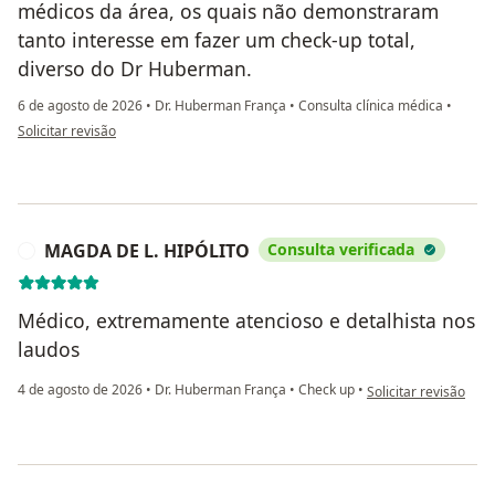
médicos da área, os quais não demonstraram
tanto interesse em fazer um check-up total,
diverso do Dr Huberman.
6 de agosto de 2026
•
Dr. Huberman França
•
Consulta clínica médica
•
na opinião do utilizador Teodoro de Morais
Solicitar revisão
MAGDA DE L. HIPÓLITO
Consulta verificada
M
Médico, extremamente atencioso e detalhista nos
laudos
na opinião do utili
4 de agosto de 2026
•
Dr. Huberman França
•
Check up
•
Solicitar revisão