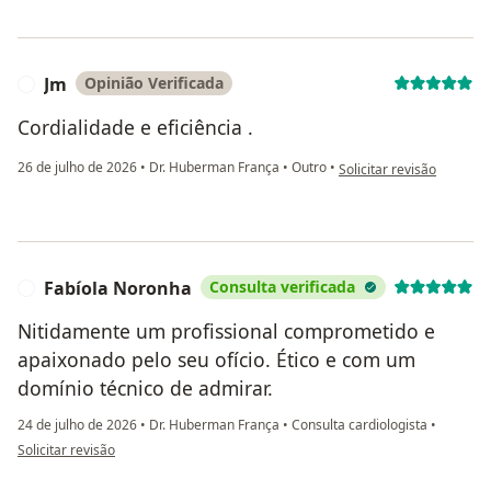
Jm
Opinião Verificada
J
Cordialidade e eficiência .
na opinião do utilizador 
26 de julho de 2026
•
Dr. Huberman França
•
Outro
•
Solicitar revisão
Fabíola Noronha
Consulta verificada
F
Nitidamente um profissional comprometido e
apaixonado pelo seu ofício. Ético e com um
domínio técnico de admirar.
24 de julho de 2026
•
Dr. Huberman França
•
Consulta cardiologista
•
na opinião do utilizador Fabíola Noronha
Solicitar revisão