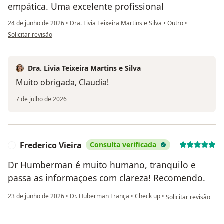
empática. Uma excelente profissional
24 de junho de 2026
•
Dra. Livia Teixeira Martins e Silva
•
Outro
•
na opinião do utilizador Cláudia Lôbo Calazans Machado
Solicitar revisão
Dra. Livia Teixeira Martins e Silva
Muito obrigada, Claudia!
7 de julho de 2026
Frederico Vieira
Consulta verificada
F
Dr Humberman é muito humano, tranquilo e
passa as informaçoes com clareza! Recomendo.
na opinião do utiliza
23 de junho de 2026
•
Dr. Huberman França
•
Check up
•
Solicitar revisão