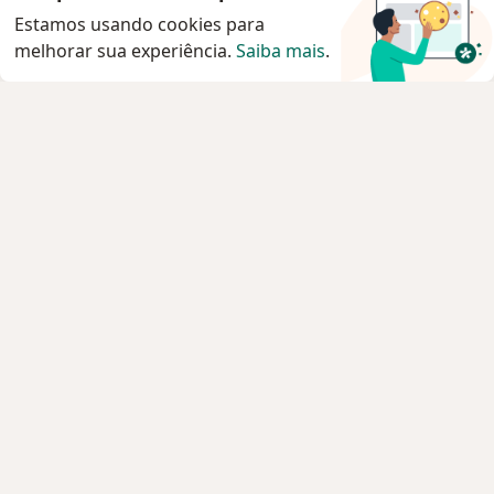
Estamos usando cookies para
melhorar sua experiência.
Saiba mais
.
Serviço
Agendar consulta
Privacidade e cookies
Privacidade para profissionais não cadastrados
Sobre nós
Contato
Vagas
Estamos contratando!
Termos e Condições
Imprensa
Lei da Igualdade Salarial
Pacientes
Especialistas
Clínicas e Hospitais
Planos de saúde