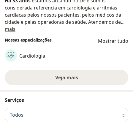
Há 33 anos
estamos atuando no DF e somos
considerada referência em cardiologia e arritmias
cardíacas pelos nossos pacientes, pelos médicos da
cidade e pelas operadoras de saúde. Atendemos de
Sobre nós
forma particular, ou por meio de uma extensa rede de
mais
convênios e planos de saúde, assim como por meio de
Nossas especializações
Mostrar tudo
projetos próprios e protocolos especiais para "CHECK
UP"e RISCO CIRÚRGICO .
Cardiologia
Veja mais
Serviços
Todos