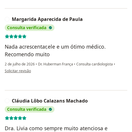
Margarida Aparecida de Paula
M
Consulta verificada
Nada acrescentar,ele e um ótimo médico.
Recomendo muito
2 de julho de 2026
•
Dr. Huberman França
•
Consulta cardiologista
•
na opinião do utilizador Margarida Aparecida de Paula
Solicitar revisão
Cláudia Lôbo Calazans Machado
C
Consulta verificada
Dra. Livia como sempre muito atenciosa e