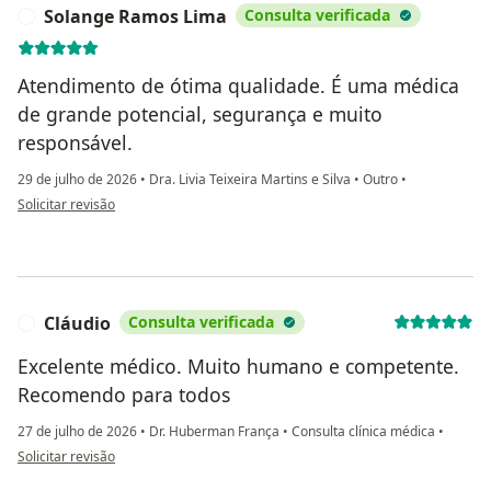
Solange Ramos Lima
Consulta verificada
S
Atendimento de ótima qualidade. É uma médica
de grande potencial, segurança e muito
responsável.
29 de julho de 2026
•
Dra. Livia Teixeira Martins e Silva
•
Outro
•
na opinião do utilizador Solange Ramos Lima
Solicitar revisão
Cláudio
Consulta verificada
C
Excelente médico. Muito humano e competente.
Recomendo para todos
27 de julho de 2026
•
Dr. Huberman França
•
Consulta clínica médica
•
na opinião do utilizador Cláudio
Solicitar revisão