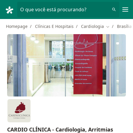
Men
O que você está procurando?
Homepage
Clínicas E Hospitais
Cardiologia
Brasília
Mudar de cid
CARDIO CLÍNICA - Cardiologia, Arritmias