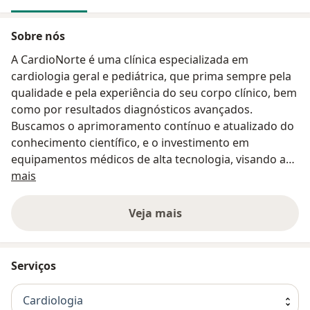
Sobre nós
A CardioNorte é uma clínica especializada em
cardiologia geral e pediátrica, que prima sempre pela
qualidade e pela experiência do seu corpo clínico, bem
como por resultados diagnósticos avançados.
Buscamos o aprimoramento contínuo e atualizado do
conhecimento científico, e o investimento em
equipamentos médicos de alta tecnologia, visando a
Sobre nós
excelência no atendimento ao público. Faça seu check-
mais
up e seus exames na CardioNorte!
Veja mais
Serviços
Cardiologia