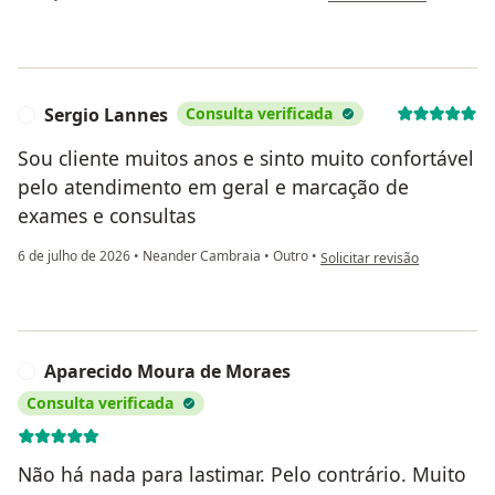
Sergio Lannes
Consulta verificada
S
Sou cliente muitos anos e sinto muito confortável
pelo atendimento em geral e marcação de
exames e consultas
na opinião do utilizador Ser
6 de julho de 2026
•
Neander Cambraia
•
Outro
•
Solicitar revisão
Aparecido Moura de Moraes
A
Consulta verificada
Não há nada para lastimar. Pelo contrário. Muito