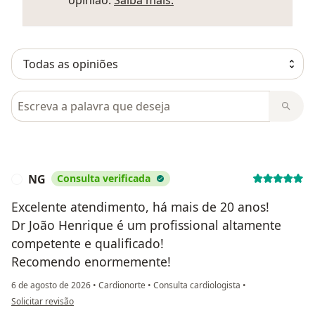
Pesquisar em opiniões
NG
Consulta verificada
N
Excelente atendimento, há mais de 20 anos!
Dr João Henrique é um profissional altamente
competente e qualificado!
Recomendo enormemente!
6 de agosto de 2026
•
Cardionorte
•
Consulta cardiologista
•
na opinião do utilizador NG
Solicitar revisão