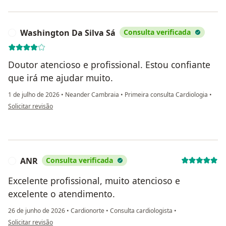
Washington Da Silva Sá
Consulta verificada
W
Doutor atencioso e profissional. Estou confiante
que irá me ajudar muito.
1 de julho de 2026
•
Neander Cambraia
•
Primeira consulta Cardiologia
•
na opinião do utilizador Washington Da Silva Sá
Solicitar revisão
ANR
Consulta verificada
A
Excelente profissional, muito atencioso e
excelente o atendimento.
26 de junho de 2026
•
Cardionorte
•
Consulta cardiologista
•
na opinião do utilizador ANR
Solicitar revisão