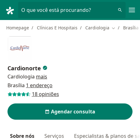
Men
O que você está procurando?
Homepage
Clínicas E Hospitais
Cardiologia
Brasília
Mudar de cid
Cardionorte
Cardiologia
mais
Brasília
1 endereço
18 opiniões
Agendar consulta
Sobre nós
Serviços
Especialistas & planos de s