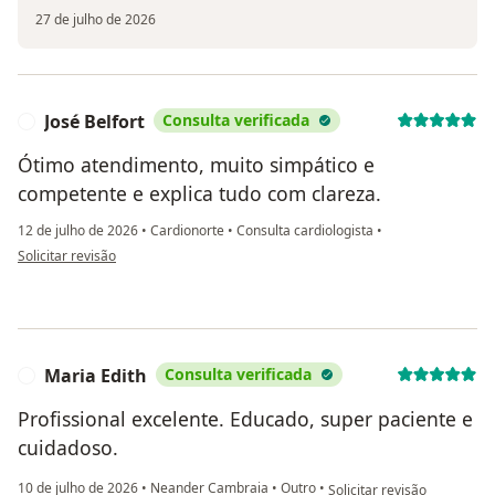
27 de julho de 2026
José Belfort
Consulta verificada
J
Ótimo atendimento, muito simpático e
competente e explica tudo com clareza.
12 de julho de 2026
•
Cardionorte
•
Consulta cardiologista
•
na opinião do utilizador José Belfort
Solicitar revisão
Maria Edith
Consulta verificada
M
Profissional excelente. Educado, super paciente e
cuidadoso.
na opinião do utilizador Ma
10 de julho de 2026
•
Neander Cambraia
•
Outro
•
Solicitar revisão