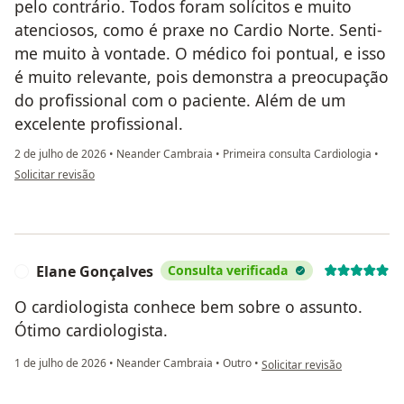
pelo contrário. Todos foram solícitos e muito
atenciosos, como é praxe no Cardio Norte. Senti-
me muito à vontade. O médico foi pontual, e isso
é muito relevante, pois demonstra a preocupação
do profissional com o paciente. Além de um
excelente profissional.
2 de julho de 2026
•
Neander Cambraia
•
Primeira consulta Cardiologia
•
na opinião do utilizador Aparecido Moura de Moraes
Solicitar revisão
Elane Gonçalves
Consulta verificada
E
O cardiologista conhece bem sobre o assunto.
Ótimo cardiologista.
na opinião do utilizador Ela
1 de julho de 2026
•
Neander Cambraia
•
Outro
•
Solicitar revisão