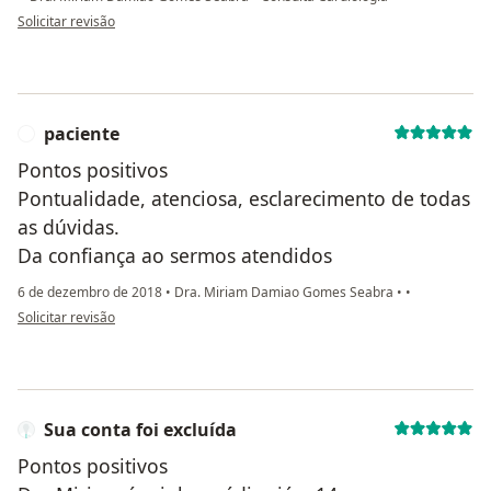
na opinião do utilizador Jordana
Solicitar revisão
paciente
P
Pontos positivos
Pontualidade, atenciosa, esclarecimento de todas
as dúvidas.
Da confiança ao sermos atendidos
6 de dezembro de 2018
•
Dra. Miriam Damiao Gomes Seabra
•
•
na opinião do utilizador paciente
Solicitar revisão
Sua conta foi excluída
Pontos positivos