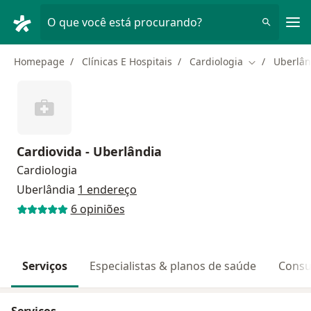
Men
O que você está procurando?
Homepage
Clínicas E Hospitais
Cardiologia
Uberlân
Mudar de cid
Cardiovida - Uberlândia
Cardiologia
Uberlândia
1 endereço
6 opiniões
Serviços
Especialistas & planos de saúde
Consu
Serviços