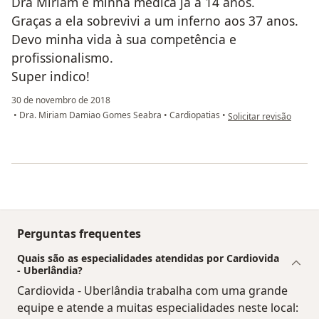
Dra Miriam é minha médica já a 14 anos.
Graças a ela sobrevivi a um inferno aos 37 anos.
Devo minha vida à sua competência e
profissionalismo.
Super indico!
30 de novembro de 2018
na opinião do utilizado
•
Dra. Miriam Damiao Gomes Seabra
•
Cardiopatias
•
Solicitar revisão
Perguntas frequentes
Quais são as especialidades atendidas por Cardiovida
- Uberlândia?
Cardiovida - Uberlândia trabalha com uma grande
equipe e atende a muitas especialidades neste local: