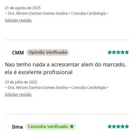
21 de agosto de 2025
•
Dra. Miriam Damiao Gomes Seabra
•
Consulta Cardiologia
•
na opinião do utilizador Angela Guedes
Solicitar revisão
CMM
Opinião Verificada
C
Nao tenho nada a acrescentar alem do marcado,
ela é excelente profissional
23 de julho de 2025
•
Dra. Miriam Damiao Gomes Seabra
•
Consulta Cardiologia
•
na opinião do utilizador CMM
Solicitar revisão
Ilma
Consulta verificada
I