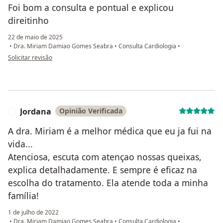
Foi bom a consulta e pontual e explicou
direitinho
22 de maio de 2025
•
Dra. Miriam Damiao Gomes Seabra
•
Consulta Cardiologia
•
na opinião do utilizador Ilma
Solicitar revisão
Jordana
Opinião Verificada
J
A dra. Miriam é a melhor médica que eu ja fui na
vida...
Atenciosa, escuta com atençao nossas queixas,
explica detalhadamente. E sempre é eficaz na
escolha do tratamento. Ela atende toda a minha
família!
1 de julho de 2022
•
Dra. Miriam Damiao Gomes Seabra
•
Consulta Cardiologia
•