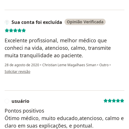
Sua conta foi excluída
Opinião Verificada
Excelente profissional, melhor médico que
conheci na vida, atencioso, calmo, transmite
muita tranquilidade ao paciente.
28 de agosto de 2020
•
Christian Leme Magalhaes Siman
•
Outro
•
na opinião do utilizador Sua conta foi excluída
Solicitar revisão
usuário
U
Pontos positivos
Ótimo médico, muito educado,atencioso, calmo e
claro em suas explicações, e pontual.