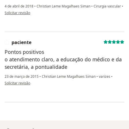
4 de abril de 2018
•
Christian Leme Magalhaes Siman
•
Cirurgia vascular
•
na opinião do utilizador usuário
Solicitar revisão
paciente
P
Pontos positivos
o atendimento claro, a educação do médico e da
secretária, a pontualidade
23 de março de 2015
•
Christian Leme Magalhaes Siman
•
varizes
•
na opinião do utilizador paciente
Solicitar revisão