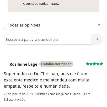
Saber mais sobre parecer
opinião.
Saiba mais.
Pesquisar em opiniões
Rosilaine Lage
Opinião Verificada
R
Super indico o Dr. Christian, pois ele é um
excelente médico e me atendeu com muita
empatia, respeito e humanidade.
22 de janeiro de 2023
•
Christian Leme Magalhaes Siman
•
Outro
•
na opinião do utilizador Rosilaine Lage
Solicitar revisão