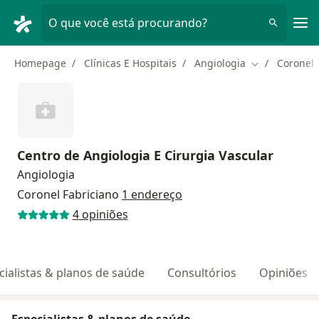
Men
O que você está procurando?
Homepage
Clínicas E Hospitais
Angiologia
Coronel 
Mudar de cid
Centro de Angiologia E Cirurgia Vascular
Angiologia
Coronel Fabriciano
1 endereço
4 opiniões
cialistas & planos de saúde
Consultórios
Opiniões
Especialistas & planos de saúde