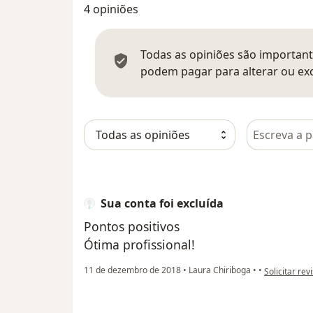
4 opiniões
Todas as opiniões são importante
podem pagar para alterar ou exc
Pesquisar e
Sua conta foi excluída
Pontos positivos
Ótima profissional!
na opinião do
11 de dezembro de 2018
•
Laura Chiriboga
•
•
Solicitar rev