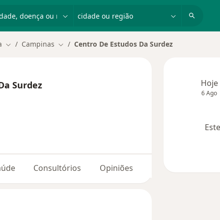
dade, doença ou nome
cidade ou região
a
Campinas
Centro De Estudos Da Surdez
Mudar de cidade
Mudar de cidade
Hoje
Da Surdez
6 Ago
Este
aúde
Consultórios
Opiniões