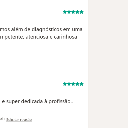
emos além de diagnósticos em uma
ompetente, atenciosa e carinhosa
izador paciente anônimo
 e super dedicada à profissão..
na opinião do utilizador Sua conta foi excluída
al
•
Solicitar revisão