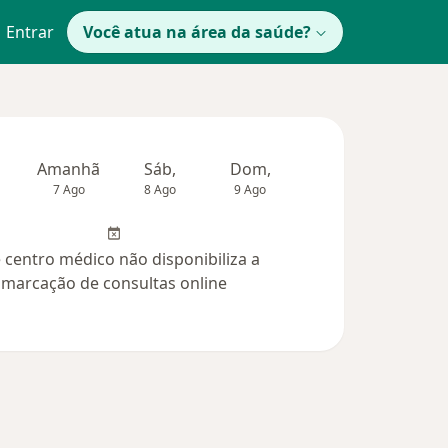
Entrar
Você atua na área da saúde?
Amanhã
Sáb,
Dom,
Segunda-feira
Ter,
7 Ago
8 Ago
9 Ago
10 Ago
11 Ag
 centro médico não disponibiliza a
marcação de consultas online