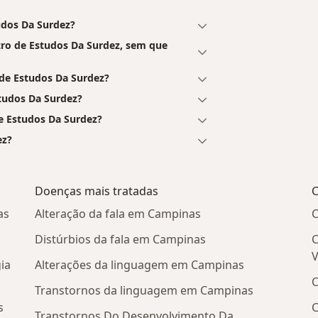
udos Da Surdez?
ro de Estudos Da Surdez, sem que
de Estudos Da Surdez?
tudos Da Surdez?
e Estudos Da Surdez?
ez?
Doenças mais tratadas
C
as
Alteração da fala em Campinas
C
Distúrbios da fala em Campinas
C
V
ia
Alterações da linguagem em Campinas
C
Transtornos da linguagem em Campinas
s
C
Transtornos Do Desenvolvimento Da