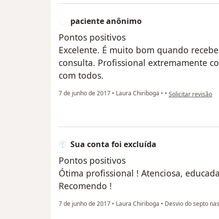
paciente anônimo
P
Pontos positivos
Excelente. É muito bom quando receb
consulta. Profissional extremamente c
com todos.
na opinião do util
7 de junho de 2017
•
Laura Chiriboga
•
•
Solicitar revisão
Sua conta foi excluída
Pontos positivos
Ótima profissional ! Atenciosa, educada
Recomendo !
7 de junho de 2017
•
Laura Chiriboga
•
Desvio do septo nas