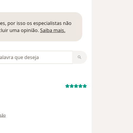
s, por isso os especialistas não
Saber mais sobre pareceres
luir uma opinião.
Saiba mais.
m opiniões
 utilizador Sua conta foi excluída
isão