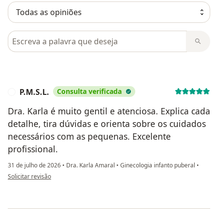
Pesquisar em opiniões
P.M.S.L.
Consulta verificada
P
Dra. Karla é muito gentil e atenciosa. Explica cada
detalhe, tira dúvidas e orienta sobre os cuidados
necessários com as pequenas. Excelente
profissional.
31 de julho de 2026
•
Dra. Karla Amaral
•
Ginecologia infanto puberal
•
na opinião do utilizador P.M.S.L.
Solicitar revisão