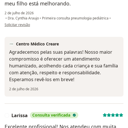
meu filho está melhorando.
2 de julho de 2026
•
Dra. Cynthia Araujo
•
Primeira consulta pneumologia pediátrica
•
na opinião do utilizador RL
Solicitar revisão
Centro Médico Creare
Agradecemos pelas suas palavras! Nosso maior
compromisso é oferecer um atendimento
humanizado, acolhendo cada criança e sua família
com atenção, respeito e responsabilidade.
Esperamos revê-los em breve!
2 de julho de 2026
Larissa
Consulta verificada
L
Excelente profissional! Nos atendeu com muita