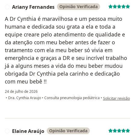
Ariany Fernandes
Opinião Verificada
A
A Dr Cynthia é maravilhosa e um pessoa muito
humana e dedicada sou grata a ela e toda a
equipe creare pelo atendimento de qualidade e
da atenção com meu beber antes de fazer o
tratamento com ela meu beber só vivia em
emergência e graças a DR e seu incrível trabalho
já a alguns meses a vida do meu beber mudou
obrigada Dr Cynthia pela carinho e dedicação
com meu bebê !!
24 de julho de 2026
na opinião do util
•
Dra. Cynthia Araujo
•
Consulta pneumologia pediátrica
•
Solicitar revisão
Elaine Araújo
Opinião Verificada
E