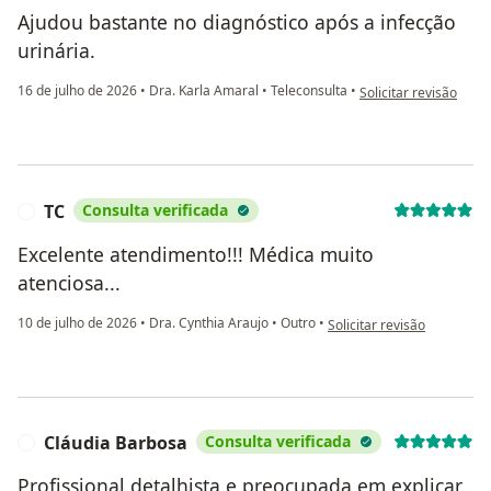
Ajudou bastante no diagnóstico após a infecção
urinária.
na opinião do utilizado
16 de julho de 2026
•
Dra. Karla Amaral
•
Teleconsulta
•
Solicitar revisão
TC
Consulta verificada
T
Excelente atendimento!!! Médica muito
atenciosa...
na opinião do utilizador TC
10 de julho de 2026
•
Dra. Cynthia Araujo
•
Outro
•
Solicitar revisão
Cláudia Barbosa
Consulta verificada
C
Profissional detalhista e preocupada em explicar