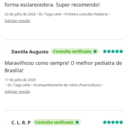
forma esclarecedora. Super recomendo!
23 de julho de 2026
•
Dr. Tiago Leite
•
Primeira consulta Pediatria
•
na opinião do utilizador Ana Carolina
Solicitar revisão
Danilla Augusto
Consulta verificada
D
Maravilhoso como sempre! O melhor pediatra de
Brasília!
17 de julho de 2026
•
Dr. Tiago Leite
•
Acompanhamento de rotina (Puericultura)
•
na opinião do utilizador Danilla Augusto
Solicitar revisão
C. L. R. P
Consulta verificada
C