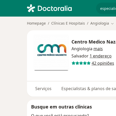
especiali
Homepage
Clínicas E Hospitais
Angiologia
Mu
Centro Medico Naz
Angiologia
mais
Salvador
1 endereço
42 opiniões
Serviços
Especialistas & planos de s
Busque em outras clínicas
O que você está procurando?