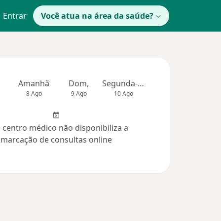
Entrar
Você atua na área da saúde?
Amanhã
Dom,
Segunda-feira
Ter,
Qua
8 Ago
9 Ago
10 Ago
11 Ago
12 Ag
 centro médico não disponibiliza a
marcação de consultas online