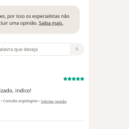
s, por isso os especialistas não
Saber mais sobre pareceres
luir uma opinião.
Saiba mais.
m opiniões
zado, indico!
na opinião do utilizador Michele
a
•
Consulta angiologista
•
Solicitar revisão