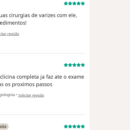
as cirurgias de varizes com ele,
cedimentos!
pinião do utilizador Jilmara Pires
citar revisão
clicina completa ja faz ate o exame
ras os proximos passos
na opinião do utilizador Suellen Lobo
iologista
•
Solicitar revisão
cada