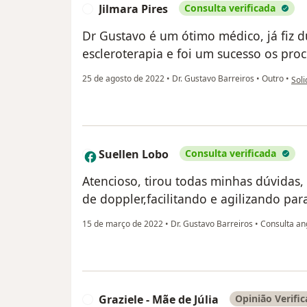
Jilmara Pires
Consulta verificada
J
Dr Gustavo é um ótimo médico, já fiz du
escleroterapia e foi um sucesso os pro
na o
25 de agosto de 2022
•
Dr. Gustavo Barreiros
•
Outro
•
Soli
Suellen Lobo
Consulta verificada
S
Atencioso, tirou todas minhas dúvidas, 
de doppler,facilitando e agilizando pa
15 de março de 2022
•
Dr. Gustavo Barreiros
•
Consulta ang
Graziele - Mãe de Júlia
Opinião Verifi
G