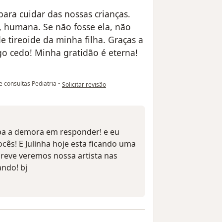
ara cuidar das nossas crianças.
o, humana. Se não fosse ela, não
e tireoide da minha filha. Graças a
go cedo! Minha gratidão é eterna!
na opinião do utilizador Graziele - Mãe de Júlia
 consultas Pediatria
•
Solicitar revisão
pa a demora em responder! e eu
cês! E Julinha hoje esta ficando uma
reve veremos nossa artista nas
ando! bj