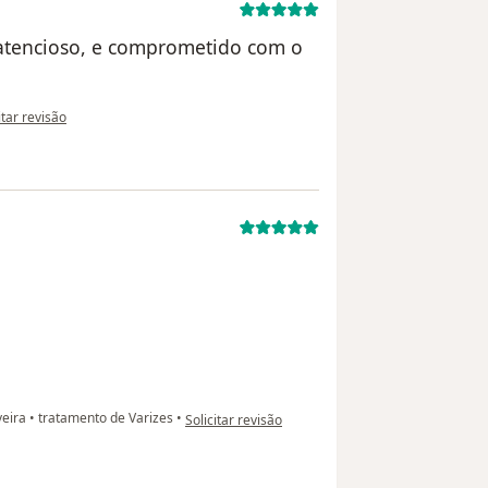
 atencioso, e comprometido com o
inião do utilizador Sua conta foi excluída
itar revisão
na opinião do utilizador paciente
veira
•
tratamento de Varizes
•
Solicitar revisão