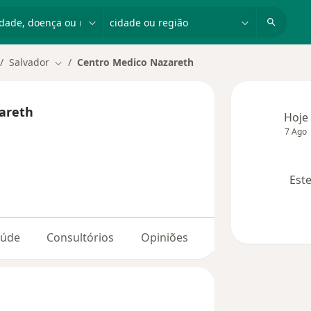
dade, doença ou nome
cidade ou região
Salvador
Centro Medico Nazareth
dar de cidade
Mudar de cidade
areth
Hoje
7 Ago
Este
aúde
Consultórios
Opiniões